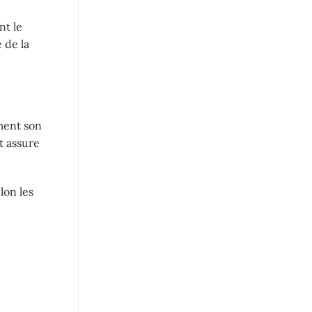
nt le
 de la
ment son
t assure
lon les