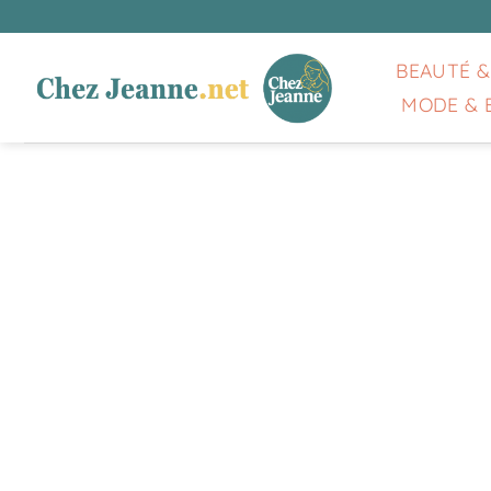
Passer
au
contenu
BEAUTÉ &
MODE & 