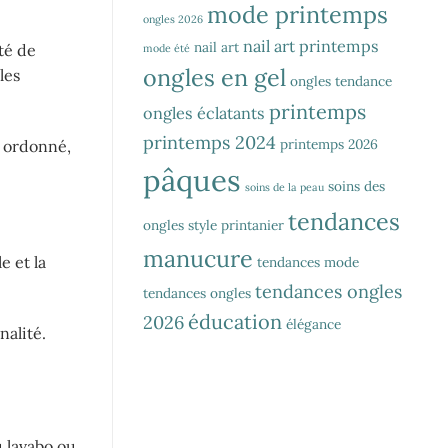
mode printemps
ongles 2026
nail art printemps
nail art
té de
mode été
ongles en gel
les
ongles tendance
printemps
ongles éclatants
printemps 2024
printemps 2026
e ordonné,
pâques
soins des
soins de la peau
tendances
ongles
style printanier
manucure
e et la
tendances mode
tendances ongles
tendances ongles
éducation
2026
élégance
nalité.
u lavabo ou