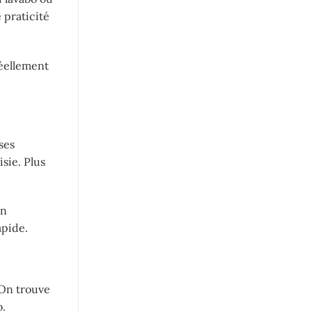
 praticité
réellement
ses
isie. Plus
on
apide.
 On trouve
o.