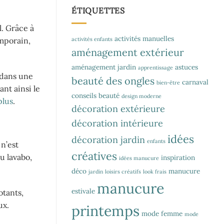
ÉTIQUETTES
l. Grâce à
activités manuelles
activités enfants
emporain,
aménagement extérieur
aménagement jardin
astuces
apprentissage
e dans une
beauté des ongles
carnaval
bien-être
nt ainsi le
conseils beauté
design moderne
plus
.
décoration extérieure
décoration intérieure
idées
décoration jardin
enfants
 n’est
créatives
u lavabo,
inspiration
idées manucure
déco
manucure
jardin
loisirs créatifs
look frais
manucure
estivale
otants,
ux.
printemps
mode femme
mode