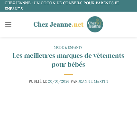
Passer
CHEZ JEANNE : UN COCON DE CONSEILS POUR PARENTS ET
ENFANTS
au
contenu
MODE & ENFANTS
Les meilleures marques de vêtements
pour bébés
PUBLIÉ LE
20/01/2026
PAR
JEANNE MARTIN