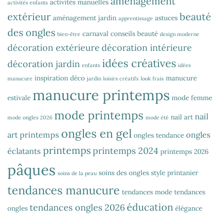
aménagement
activités manuelles
activités enfants
extérieur
beauté
aménagement jardin
astuces
apprentissage
des ongles
carnaval
conseils beauté
bien-être
design moderne
décoration extérieure
décoration intérieure
idées créatives
décoration jardin
enfants
idées
inspiration déco
manucure
manucure
jardin
loisirs créatifs
look frais
manucure printemps
estivale
mode femme
mode printemps
nail
nail art
mode ongles 2026
mode été
ongles en gel
art printemps
ongles
ongles tendance
printemps
printemps 2024
éclatants
printemps 2026
pâques
soins des ongles
style printanier
soins de la peau
tendances manucure
tendances mode
tendances
éducation
tendances ongles 2026
ongles
élégance