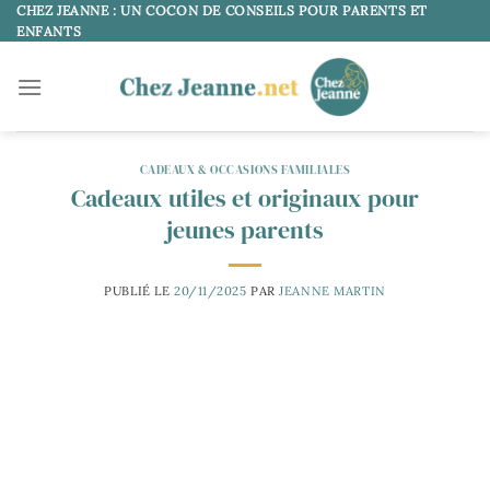
Passer
CHEZ JEANNE : UN COCON DE CONSEILS POUR PARENTS ET
ENFANTS
au
contenu
CADEAUX & OCCASIONS FAMILIALES
Cadeaux utiles et originaux pour
jeunes parents
PUBLIÉ LE
20/11/2025
PAR
JEANNE MARTIN