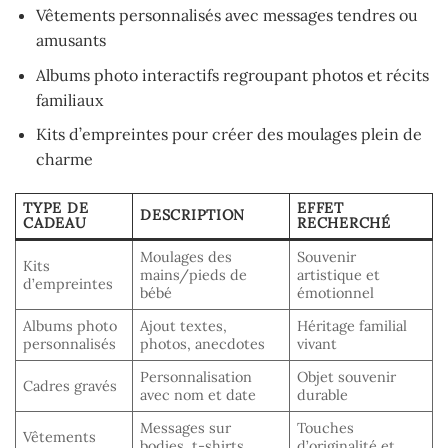
Vêtements personnalisés avec messages tendres ou
amusants
Albums photo interactifs regroupant photos et récits
familiaux
Kits d’empreintes pour créer des moulages plein de
charme
TYPE DE
EFFET
DESCRIPTION
CADEAU
RECHERCHÉ
Moulages des
Souvenir
Kits
mains/pieds de
artistique et
d’empreintes
bébé
émotionnel
Albums photo
Ajout textes,
Héritage familial
personnalisés
photos, anecdotes
vivant
Personnalisation
Objet souvenir
Cadres gravés
avec nom et date
durable
Messages sur
Touches
Vêtements
bodies, t-shirts,
d’originalité et