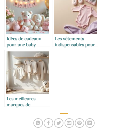
Idées de cadeaux
Les vêtements
pour une baby
indispensables pour
shower réussie
un nouveau-né
Les meilleures
marques de
vêtements pour
bébés