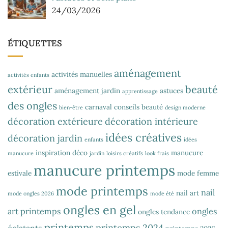
24/03/2026
ÉTIQUETTES
aménagement
activités manuelles
activités enfants
extérieur
beauté
aménagement jardin
astuces
apprentissage
des ongles
carnaval
conseils beauté
bien-être
design moderne
décoration extérieure
décoration intérieure
idées créatives
décoration jardin
enfants
idées
inspiration déco
manucure
manucure
jardin
loisirs créatifs
look frais
manucure printemps
estivale
mode femme
mode printemps
nail
nail art
mode ongles 2026
mode été
ongles en gel
art printemps
ongles
ongles tendance
printemps
printemps 2024
éclatants