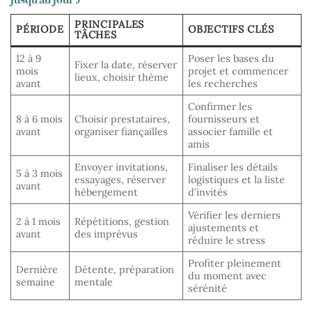
PRINCIPALES
PÉRIODE
OBJECTIFS CLÉS
TÂCHES
12 à 9
Poser les bases du
Fixer la date, réserver
mois
projet et commencer
lieux, choisir thème
avant
les recherches
Confirmer les
8 à 6 mois
Choisir prestataires,
fournisseurs et
avant
organiser fiançailles
associer famille et
amis
Envoyer invitations,
Finaliser les détails
5 à 3 mois
essayages, réserver
logistiques et la liste
avant
hébergement
d’invités
Vérifier les derniers
2 à 1 mois
Répétitions, gestion
ajustements et
avant
des imprévus
réduire le stress
Profiter pleinement
Dernière
Détente, préparation
du moment avec
semaine
mentale
sérénité