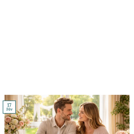
17
Fév