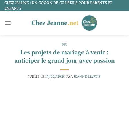
Passer
CHEZ JEANNE : UN COCON DE CONSEILS POUR PARENTS ET
ENFANTS
au
contenu
PIN
Les projets de mariage à venir :
anticiper le grand jour avec passion
PUBLIÉ LE
17/02/2026
PAR
JEANNE MARTIN