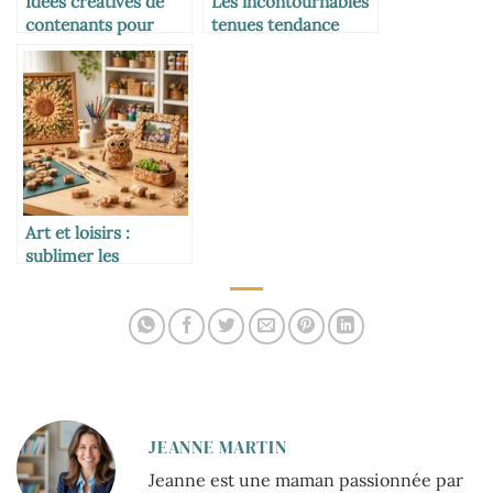
Idées créatives de
Les incontournables
contenants pour
tenues tendance
dragées de baptême
pour invitées stylées
Art et loisirs :
sublimer les
créations originales
avec des bouchons
de liège
JEANNE MARTIN
Jeanne est une maman passionnée par