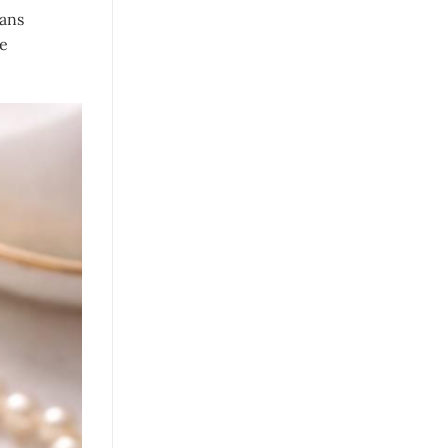
sans
ge