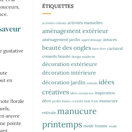
ÉTIQUETTES
douceurs,
nce.
activités manuelles
activités enfants
saveur
aménagement extérieur
aménagement jardin
astuces
apprentissage
beauté des ongles
carnaval
bien-être
e gustative
conseils beauté
design moderne
décoration extérieure
décoration intérieure
oute
out en
idées
décoration jardin
enfants
créatives
inspiration
idées manucure
déco
manucure
note florale
jardin
loisirs créatifs
look frais
manucure
uels,
estivale
 en œuvre
printemps
une pointe
mode femme
mode
sant.