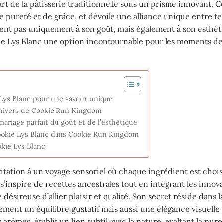
art de la pâtisserie traditionnelle sous un prisme innovant. C
de pureté et de grâce, et dévoile une alliance unique entre t
ient pas uniquement à son goût, mais également à son esthé
kie Lys Blanc une option incontournable pour les moments d
 Lys Blanc pour une saveur unique
univers de Cookie Run Kingdom
 mariage parfait du goût et de l’esthétique
Cookie Lys Blanc dans Cookie Run Kingdom
kie Lys Blanc
itation à un voyage sensoriel où chaque ingrédient est chois
s’inspire de recettes ancestrales tout en intégrant les innov
désireuse d’allier plaisir et qualité. Son secret réside dans l
ent un équilibre gustatif mais aussi une élégance visuelle 
arômes, établit un lien subtil avec la nature, exaltant la pure