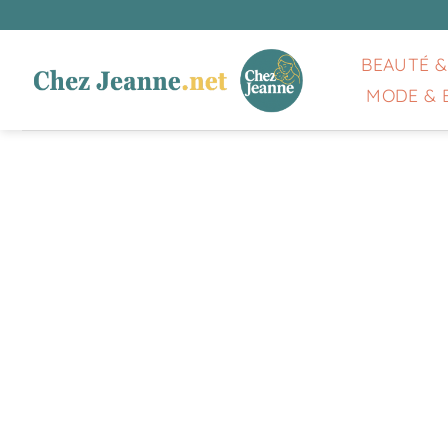
Passer
au
contenu
BEAUTÉ &
MODE & 