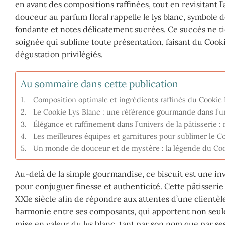
en avant des compositions raffinées, tout en revisitant l’
douceur au parfum floral rappelle le lys blanc, symbole 
fondante et notes délicatement sucrées. Ce succès ne t
soignée qui sublime toute présentation, faisant du Coo
dégustation privilégiés.
Au sommaire dans cette publication
Composition optimale et ingrédients raffinés du Cookie
Le Cookie Lys Blanc : une référence gourmande dans l’
Élégance et raffinement dans l’univers de la pâtisserie :
Les meilleures équipes et garnitures pour sublimer le 
Un monde de douceur et de mystère : la légende du Coo
Au-delà de la simple gourmandise, ce biscuit est une inv
pour conjuguer finesse et authenticité. Cette pâtisserie 
XXIe siècle afin de répondre aux attentes d’une clientèle 
harmonie entre ses composants, qui apportent non seulem
mise en valeur du lys blanc, tant par son nom que par ses 