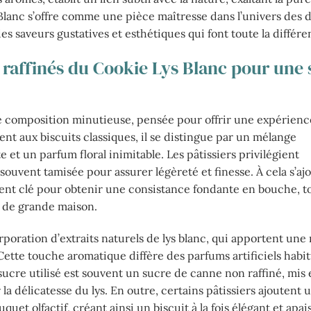
 Blanc s’offre comme une pièce maîtresse dans l’univers des 
es saveurs gustatives et esthétiques qui font toute la différe
 raffinés du Cookie Lys Blanc pour une 
e composition minutieuse, pensée pour offrir une expérienc
ment aux biscuits classiques, il se distingue par un mélange
 et un parfum floral inimitable. Les pâtissiers privilégient
ouvent tamisée pour assurer légèreté et finesse. À cela s’aj
ément clé pour obtenir une consistance fondante en bouche, t
 de grande maison.
poration d’extraits naturels de lys blanc, qui apportent une 
 Cette touche aromatique diffère des parfums artificiels habit
sucre utilisé est souvent un sucre de canne non raffiné, mis
 la délicatesse du lys. En outre, certains pâtissiers ajoutent 
uet olfactif, créant ainsi un biscuit à la fois élégant et apai