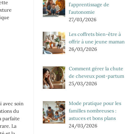
ette
l’apprentissage de
exture
l’autonomie
tique
27/03/2026
e
Les coffrets bien-être à
offrir à une jeune maman
26/03/2026
Comment gérer la chute
de cheveux post-partum
25/03/2026
Mode pratique pour les
i avec soin
familles nombreuses :
ations du
astuces et bons plans
a parfaite
24/03/2026
rare. La
té et la