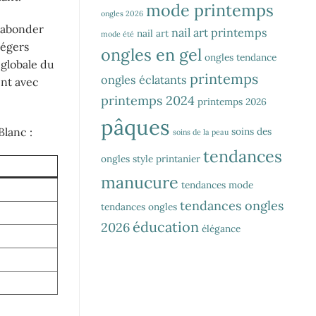
mode printemps
ongles 2026
r abonder
nail art printemps
nail art
mode été
légers
ongles en gel
ongles tendance
 globale du
printemps
ongles éclatants
ent avec
printemps 2024
printemps 2026
pâques
Blanc :
soins des
soins de la peau
tendances
ongles
style printanier
manucure
tendances mode
tendances ongles
tendances ongles
éducation
2026
élégance