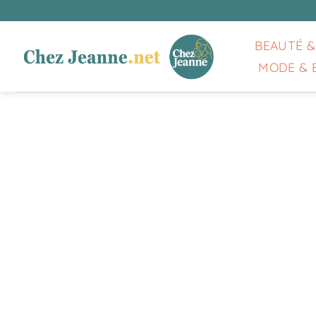
Passer
au
contenu
BEAUTÉ &
MODE & 