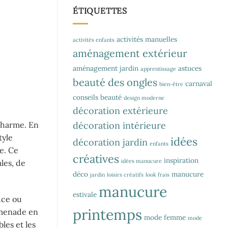
ÉTIQUETTES
activités manuelles
activités enfants
aménagement extérieur
aménagement jardin
astuces
apprentissage
beauté des ongles
carnaval
bien-être
conseils beauté
design moderne
décoration extérieure
décoration intérieure
charme. En
tyle
idées
décoration jardin
enfants
e. Ce
créatives
inspiration
idées manucure
les, de
déco
manucure
jardin
loisirs créatifs
look frais
manucure
estivale
ice ou
printemps
omenade en
mode femme
mode
les et les