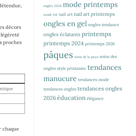
mode printemps
 détendue,
ongles 2026
nail art printemps
nail art
mode été
ongles en gel
ongles tendance
Les décors
printemps
ongles éclatants
 légèreté
es proches
printemps 2024
printemps 2026
pâques
soins des
soins de la peau
tendances
ongles
style printanier
manucure
tendances mode
tendances ongles
ntique
tendances ongles
éducation
2026
élégance
er chaque