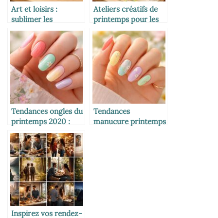
Art et loisirs :
Ateliers créatifs de
sublimer les
printemps pour les
créations originales
tout-petits en
avec des bouchons
maternelle
de liège
Tendances ongles du
Tendances
printemps 2020 :
manucure printemps
couleurs et styles
2026 : les ongles à
incontournables
adopter pour une
saison éclatante
Inspirez vos rendez-