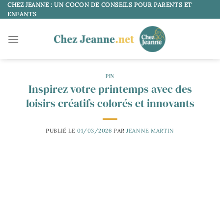
Passer
CHEZ JEANNE : UN COCON DE CONSEILS POUR PARENTS ET
ENFANTS
au
contenu
PIN
Inspirez votre printemps avec des
loisirs créatifs colorés et innovants
PUBLIÉ LE
01/03/2026
PAR
JEANNE MARTIN