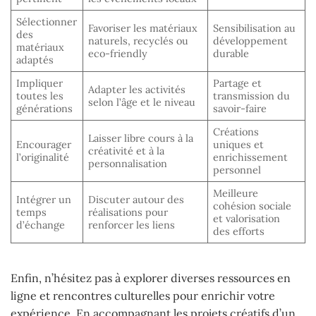
Sélectionner
Favoriser les matériaux
Sensibilisation au
des
naturels, recyclés ou
développement
matériaux
eco-friendly
durable
adaptés
Impliquer
Partage et
Adapter les activités
toutes les
transmission du
selon l’âge et le niveau
générations
savoir-faire
Créations
Laisser libre cours à la
Encourager
uniques et
créativité et à la
l’originalité
enrichissement
personnalisation
personnel
Meilleure
Intégrer un
Discuter autour des
cohésion sociale
temps
réalisations pour
et valorisation
d’échange
renforcer les liens
des efforts
Enfin, n’hésitez pas à explorer diverses ressources en
ligne et rencontres culturelles pour enrichir votre
expérience. En accompagnant les projets créatifs d’un