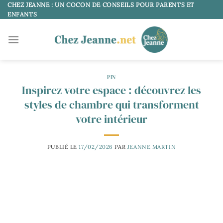
Passer
CHEZ JEANNE : UN COCON DE CONSEILS POUR PARENTS ET
ENFANTS
au
contenu
PIN
Inspirez votre espace : découvrez les
styles de chambre qui transforment
votre intérieur
PUBLIÉ LE
17/02/2026
PAR
JEANNE MARTIN