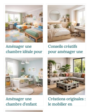
Aménager une
Conseils créatifs
chambre idéale pour
pour aménager une
deux enfants :
petite chambre avec
astuces et conseils
style et
pratiques
fonctionnalité
Aménager une
Créations originales :
chambre d’enfant
le mobilier en
avec IKEA : idées et
parpaing qui allie