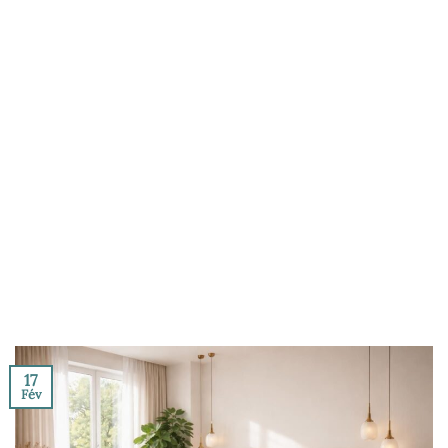
17
Fév