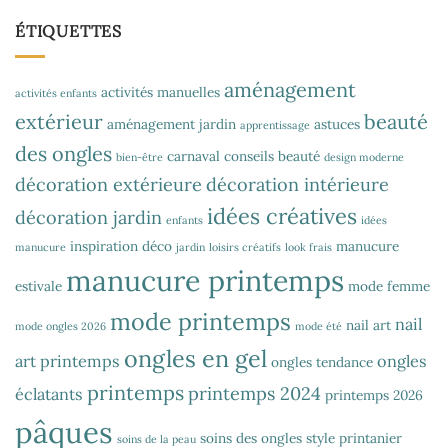
ÉTIQUETTES
aménagement
activités manuelles
activités enfants
extérieur
beauté
aménagement jardin
astuces
apprentissage
des ongles
carnaval
conseils beauté
bien-être
design moderne
décoration extérieure
décoration intérieure
idées créatives
décoration jardin
enfants
idées
inspiration déco
manucure
manucure
jardin
loisirs créatifs
look frais
manucure printemps
estivale
mode femme
mode printemps
nail
nail art
mode ongles 2026
mode été
ongles en gel
art printemps
ongles
ongles tendance
printemps
printemps 2024
éclatants
printemps 2026
pâques
soins des ongles
style printanier
soins de la peau