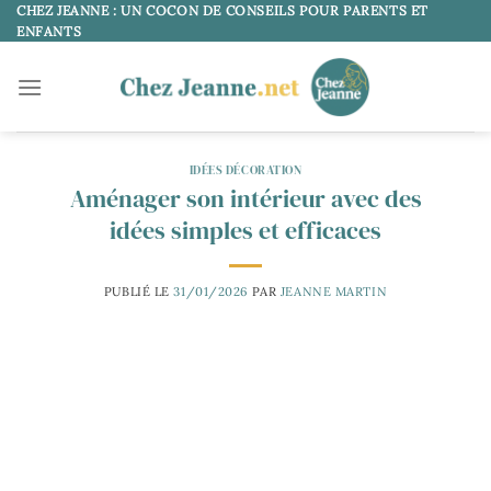
Passer
CHEZ JEANNE : UN COCON DE CONSEILS POUR PARENTS ET
ENFANTS
au
contenu
IDÉES DÉCORATION
Aménager son intérieur avec des
idées simples et efficaces
PUBLIÉ LE
31/01/2026
PAR
JEANNE MARTIN