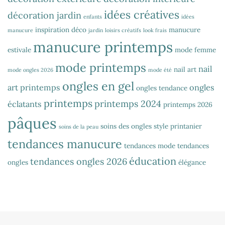
idées créatives
décoration jardin
enfants
idées
inspiration déco
manucure
manucure
jardin
loisirs créatifs
look frais
manucure printemps
estivale
mode femme
mode printemps
nail
nail art
mode ongles 2026
mode été
ongles en gel
art printemps
ongles
ongles tendance
printemps
printemps 2024
éclatants
printemps 2026
pâques
soins des ongles
style printanier
soins de la peau
tendances manucure
tendances mode
tendances
éducation
tendances ongles 2026
ongles
élégance