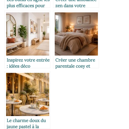
plus efficaces pour
zen dans votre
réviser
chambre à coucher :
guide pour un
espace apaisant et
harmonieux
Inspirez votre entrée
Créer une chambre
: idées déco
parentale cosy et
originales pour
chaleureuse pour
sublimer votre
des nuits apaisantes
couloir
Le charme doux du
jaune pastel à la