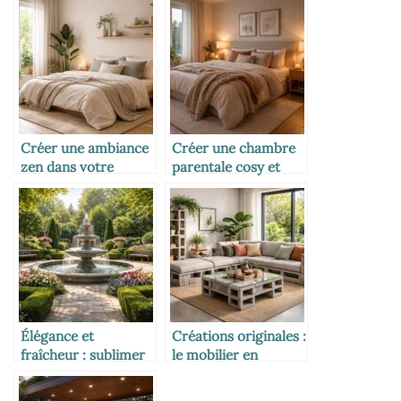
Créer une ambiance
Créer une chambre
zen dans votre
parentale cosy et
chambre à coucher :
chaleureuse pour
guide pour un
des nuits apaisantes
espace apaisant et
harmonieux
Élégance et
Créations originales :
fraîcheur : sublimer
le mobilier en
votre jardin avec des
parpaing qui allie
fontaines d’eau
robustesse et design