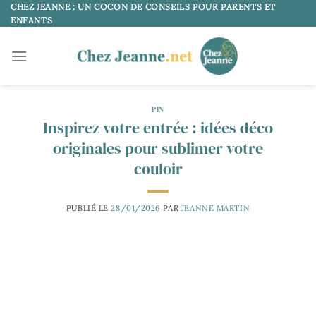
Passer
CHEZ JEANNE : UN COCON DE CONSEILS POUR PARENTS ET
ENFANTS
au
contenu
PIN
Inspirez votre entrée : idées déco
originales pour sublimer votre
couloir
PUBLIÉ LE
28/01/2026
PAR
JEANNE MARTIN