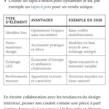
Choisir un tapis à motifs pour dynamiser le sol, par
exemple un
tapis à pois
pour un rendu unique.
TYPE
AVANTAGES
EXEMPLE EN 2026
D’ÉLÉMENT
Optimisent l’espace
Banc-coffre
Meubles fins
sans encombrer
multifonctions
Porte-
Modèles en bois
Accessoire pratique
manteaux
recyclé avec
et déco
design
éclairage intégré
Économie d’énergie
Éclairage
Spots encastrés à
et ambiance
LED
intensité variable
chaleureuse
Revêtements
Apportent texture
Tentures murales en
muraux
et caractère
tissu naturel
En étroite collaboration avec les tendances du design
intérieur, penser son couloir comme une pièce à part
entière donne vie à un espace à la fois utile et élégant.