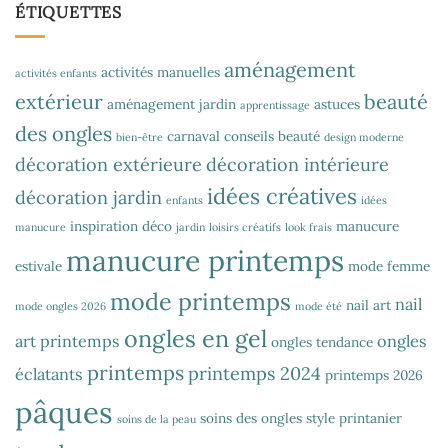
ÉTIQUETTES
aménagement
activités manuelles
activités enfants
extérieur
beauté
aménagement jardin
astuces
apprentissage
des ongles
carnaval
conseils beauté
bien-être
design moderne
décoration extérieure
décoration intérieure
idées créatives
décoration jardin
enfants
idées
inspiration déco
manucure
manucure
jardin
loisirs créatifs
look frais
manucure printemps
estivale
mode femme
mode printemps
nail
nail art
mode ongles 2026
mode été
ongles en gel
art printemps
ongles
ongles tendance
printemps
printemps 2024
éclatants
printemps 2026
pâques
soins des ongles
style printanier
soins de la peau