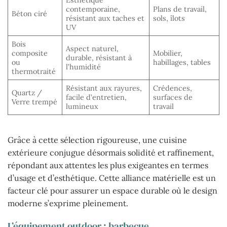
contemporaine,
Plans de travail,
Béton ciré
résistant aux taches et
sols, îlots
UV
Bois
Aspect naturel,
composite
Mobilier,
durable, résistant à
ou
habillages, tables
l’humidité
thermotraité
Résistant aux rayures,
Crédences,
Quartz /
facile d’entretien,
surfaces de
Verre trempé
lumineux
travail
Grâce à cette sélection rigoureuse, une cuisine
extérieure conjugue désormais solidité et raffinement,
répondant aux attentes les plus exigeantes en termes
d’usage et d’esthétique. Cette alliance matérielle est un
facteur clé pour assurer un espace durable où le design
moderne s’exprime pleinement.
L’équipement outdoor : barbecue,