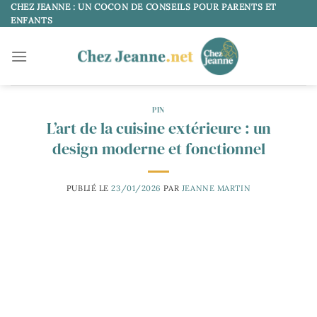
Passer
CHEZ JEANNE : UN COCON DE CONSEILS POUR PARENTS ET
ENFANTS
au
contenu
PIN
L’art de la cuisine extérieure : un
design moderne et fonctionnel
PUBLIÉ LE
23/01/2026
PAR
JEANNE MARTIN