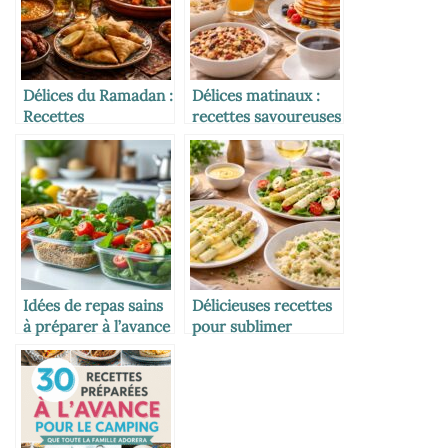
Délices du Ramadan :
Délices matinaux :
Recettes
recettes savoureuses
savoureuses pour
pour un petit
fêter le mois sacré
déjeuner fait maison
Idées de repas sains
Délicieuses recettes
à préparer à l’avance
pour sublimer
pour gagner du
l’asperge blanche
temps