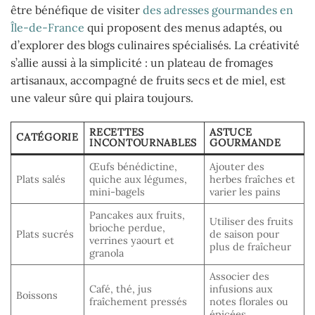
être bénéfique de visiter
des adresses gourmandes en
Île-de-France
qui proposent des menus adaptés, ou
d’explorer des blogs culinaires spécialisés. La créativité
s’allie aussi à la simplicité : un plateau de fromages
artisanaux, accompagné de fruits secs et de miel, est
une valeur sûre qui plaira toujours.
RECETTES
ASTUCE
CATÉGORIE
INCONTOURNABLES
GOURMANDE
Œufs bénédictine,
Ajouter des
Plats salés
quiche aux légumes,
herbes fraîches et
mini-bagels
varier les pains
Pancakes aux fruits,
Utiliser des fruits
brioche perdue,
Plats sucrés
de saison pour
verrines yaourt et
plus de fraîcheur
granola
Associer des
Café, thé, jus
infusions aux
Boissons
fraîchement pressés
notes florales ou
épicées