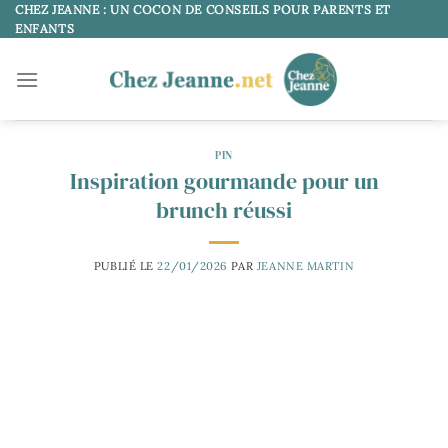
Passer
CHEZ JEANNE : UN COCON DE CONSEILS POUR PARENTS ET
ENFANTS
au
contenu
PIN
Inspiration gourmande pour un
brunch réussi
PUBLIÉ LE
22/01/2026
PAR
JEANNE MARTIN