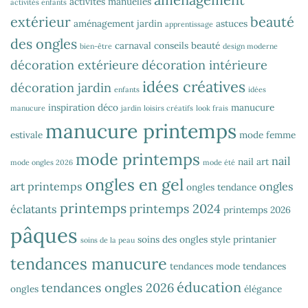
activités manuelles
activités enfants
extérieur
beauté
aménagement jardin
astuces
apprentissage
des ongles
carnaval
conseils beauté
bien-être
design moderne
décoration extérieure
décoration intérieure
idées créatives
décoration jardin
enfants
idées
inspiration déco
manucure
manucure
jardin
loisirs créatifs
look frais
manucure printemps
estivale
mode femme
mode printemps
nail
nail art
mode ongles 2026
mode été
ongles en gel
art printemps
ongles
ongles tendance
printemps
printemps 2024
éclatants
printemps 2026
pâques
soins des ongles
style printanier
soins de la peau
tendances manucure
tendances mode
tendances
éducation
tendances ongles 2026
ongles
élégance