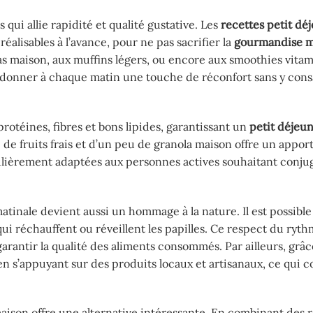
qui allie rapidité et qualité gustative. Les
recettes petit dé
alisables à l’avance, pour ne pas sacrifier la
gourmandise m
 maison, aux muffins légers, ou encore aux smoothies vitam
 donner à chaque matin une touche de réconfort sans y cons
protéines, fibres et bons lipides, garantissant un
petit déjeu
de fruits frais et d’un peu de granola maison offre un appor
culièrement adaptées aux personnes actives souhaitant conju
 matinale devient aussi un hommage à la nature. Il est possible
i réchauffent ou réveillent les papilles. Ce respect du ryth
garantir la qualité des aliments consommés. Par ailleurs, grâc
en s’appuyant sur des produits locaux et artisanaux, ce qui c
maison offre une alternative intéressante. En combinant des 