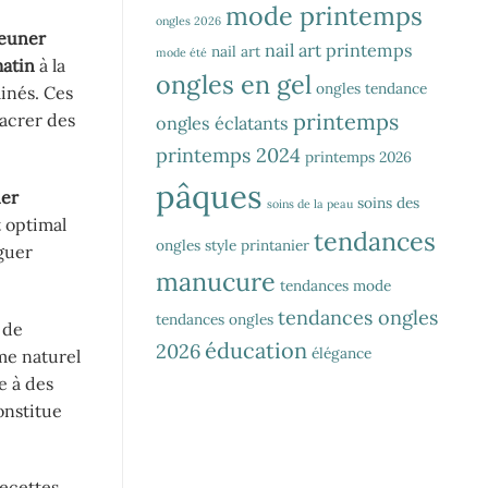
mode printemps
ongles 2026
jeuner
nail art printemps
nail art
mode été
atin
à la
ongles en gel
ongles tendance
inés. Ces
printemps
acrer des
ongles éclatants
printemps 2024
printemps 2026
pâques
ner
soins des
soins de la peau
t optimal
tendances
ongles
style printanier
guer
manucure
tendances mode
tendances ongles
tendances ongles
 de
éducation
2026
élégance
me naturel
e à des
onstitue
recettes