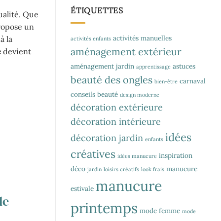
ÉTIQUETTES
ualité. Que
ropose un
activités manuelles
à la
activités enfants
aménagement extérieur
e
devient
aménagement jardin
astuces
apprentissage
beauté des ongles
carnaval
bien-être
conseils beauté
design moderne
décoration extérieure
décoration intérieure
idées
décoration jardin
enfants
créatives
inspiration
idées manucure
déco
manucure
jardin
loisirs créatifs
look frais
manucure
estivale
le
printemps
mode femme
mode