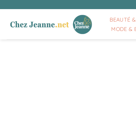
Passer
au
contenu
BEAUTÉ &
MODE & 