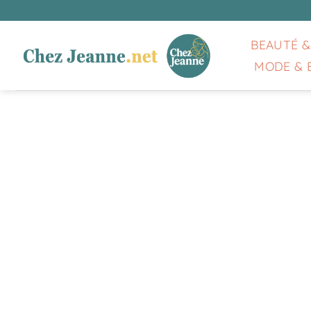
Passer
au
contenu
BEAUTÉ &
MODE & 