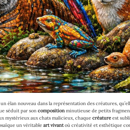
i un élan nouveau dans la représentation des créatures, qu’el
que séduit par son
composition
minutieuse de petits fragment
oux mystérieux aux chats malicieux, chaque
créature
est subl
mosaïque un véritable
art vivant
où créativité et esthétique co