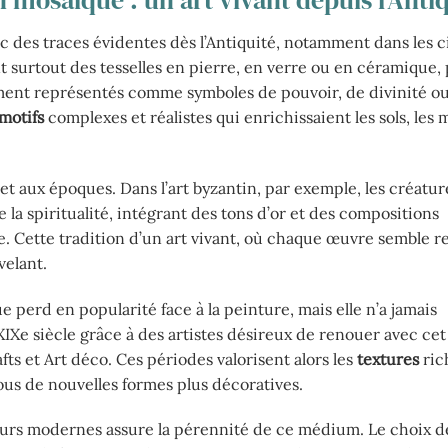
n mosaïque : un art vivant depuis l’Anti
c des traces évidentes dès l’Antiquité, notamment dans les ci
t surtout des tesselles en pierre, en verre ou en céramique,
ment représentés comme symboles de pouvoir, de divinité o
motifs
complexes et réalistes qui enrichissaient les sols, les 
s et aux époques. Dans l’art byzantin, par exemple, les créatu
 la spiritualité, intégrant des tons d’or et des compositions
 Cette tradition d’un art vivant, où chaque œuvre semble r
velant.
e perd en popularité face à la peinture, mais elle n’a jamais
IXe siècle grâce à des artistes désireux de renouer avec cet 
 et Art déco. Ces périodes valorisent alors les
textures
rich
ous de nouvelles formes plus décoratives.
éateurs modernes assure la pérennité de ce médium. Le choix 