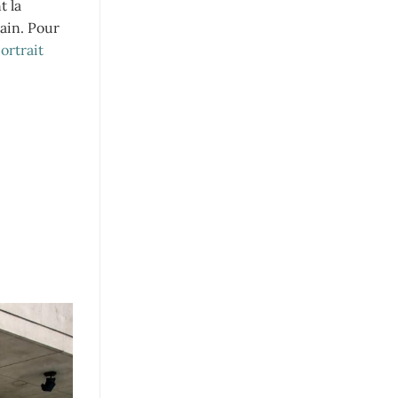
t la
ain. Pour
ortrait