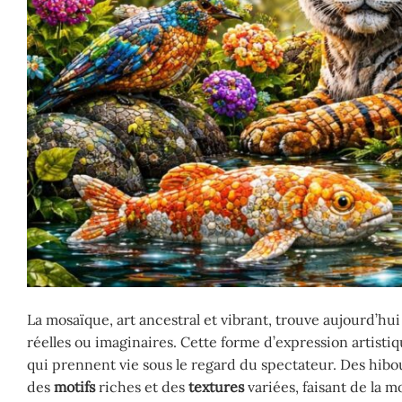
La mosaïque, art ancestral et vibrant, trouve aujourd’hu
réelles ou imaginaires. Cette forme d’expression artisti
qui prennent vie sous le regard du spectateur. Des hib
des
motifs
riches et des
textures
variées, faisant de la 