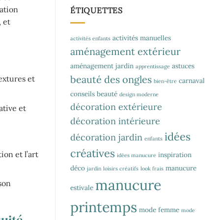
ation
ÉTIQUETTES
 et
activités manuelles
activités enfants
aménagement extérieur
aménagement jardin
astuces
apprentissage
beauté des ongles
extures et
carnaval
bien-être
conseils beauté
design moderne
décoration extérieure
tive et
décoration intérieure
idées
décoration jardin
enfants
créatives
on et l’art
inspiration
idées manucure
déco
manucure
jardin
loisirs créatifs
look frais
manucure
son
estivale
printemps
mode femme
mode