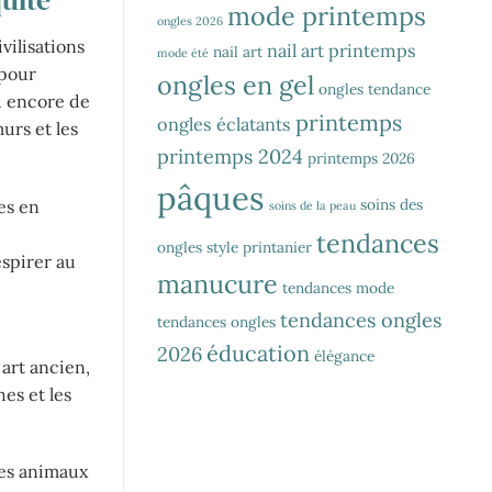
quité
mode printemps
ongles 2026
vilisations
nail art printemps
nail art
mode été
 pour
ongles en gel
ongles tendance
u encore de
printemps
ongles éclatants
murs et les
printemps 2024
printemps 2026
pâques
soins des
res en
soins de la peau
tendances
ongles
style printanier
espirer au
manucure
tendances mode
tendances ongles
tendances ongles
éducation
2026
élégance
art ancien,
es et les
des animaux