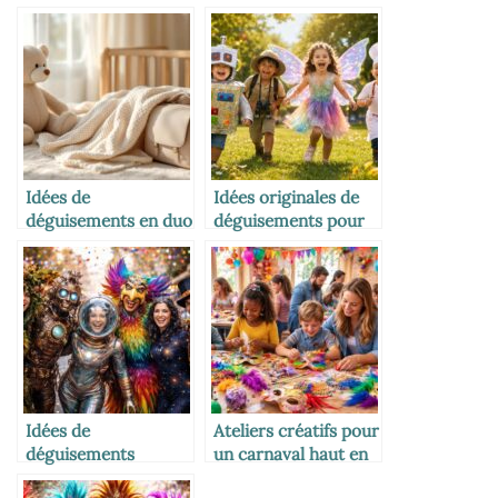
Idées de
Idées originales de
déguisements en duo
déguisements pour
pour un Carnaval
enfants à Carnaval
inoubliable
Idées de
Ateliers créatifs pour
déguisements
un carnaval haut en
originaux pour un
couleurs