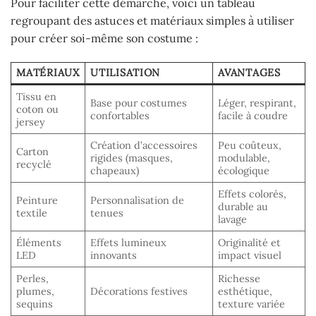
Pour faciliter cette démarche, voici un tableau
regroupant des astuces et matériaux simples à utiliser
pour créer soi-même son costume :
MATÉRIAUX
UTILISATION
AVANTAGES
Tissu en
Base pour costumes
Léger, respirant,
coton ou
confortables
facile à coudre
jersey
Création d’accessoires
Peu coûteux,
Carton
rigides (masques,
modulable,
recyclé
chapeaux)
écologique
Effets colorés,
Peinture
Personnalisation de
durable au
textile
tenues
lavage
Éléments
Effets lumineux
Originalité et
LED
innovants
impact visuel
Perles,
Richesse
plumes,
Décorations festives
esthétique,
sequins
texture variée