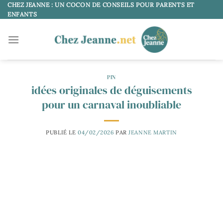
Passer
CHEZ JEANNE : UN COCON DE CONSEILS POUR PARENTS ET
ENFANTS
au
contenu
PIN
idées originales de déguisements
pour un carnaval inoubliable
PUBLIÉ LE
04/02/2026
PAR
JEANNE MARTIN