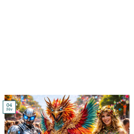
04
Fév