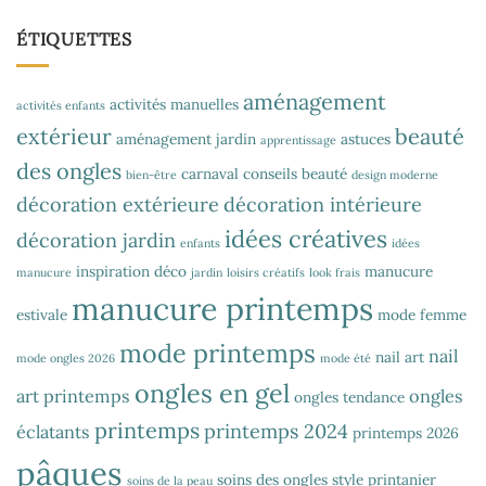
ÉTIQUETTES
aménagement
activités manuelles
activités enfants
extérieur
beauté
aménagement jardin
astuces
apprentissage
des ongles
carnaval
conseils beauté
bien-être
design moderne
décoration extérieure
décoration intérieure
idées créatives
décoration jardin
enfants
idées
inspiration déco
manucure
manucure
jardin
loisirs créatifs
look frais
manucure printemps
estivale
mode femme
mode printemps
nail
nail art
mode ongles 2026
mode été
ongles en gel
art printemps
ongles
ongles tendance
printemps
printemps 2024
éclatants
printemps 2026
pâques
soins des ongles
style printanier
soins de la peau