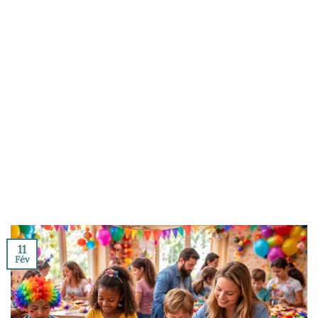
11
Fév