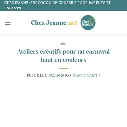
Passer
CHEZ JEANNE : UN COCON DE CONSEILS POUR PARENTS ET
ENFANTS
au
contenu
PIN
Ateliers créatifs pour un carnaval
haut en couleurs
PUBLIÉ LE
11/02/2026
PAR
JEANNE MARTIN