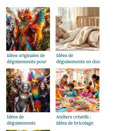
idées originales de
Idées de
déguisements pour
déguisements en duo
un carnaval
pour un Carnaval
inoubliable
inoubliable
Idées de
Ateliers créatifs :
déguisements
idées de bricolage
originaux pour un
pour animer le