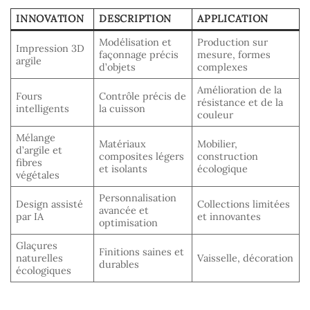
INNOVATION
DESCRIPTION
APPLICATION
Modélisation et
Production sur
Impression 3D
façonnage précis
mesure, formes
argile
d’objets
complexes
Amélioration de la
Fours
Contrôle précis de
résistance et de la
intelligents
la cuisson
couleur
Mélange
Matériaux
Mobilier,
d’argile et
composites légers
construction
fibres
et isolants
écologique
végétales
Personnalisation
Design assisté
Collections limitées
avancée et
par IA
et innovantes
optimisation
Glaçures
Finitions saines et
naturelles
Vaisselle, décoration
durables
écologiques