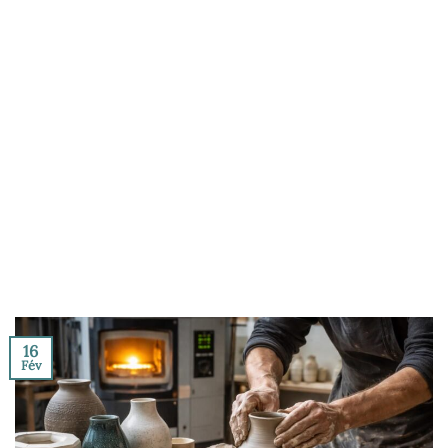
16
Fév