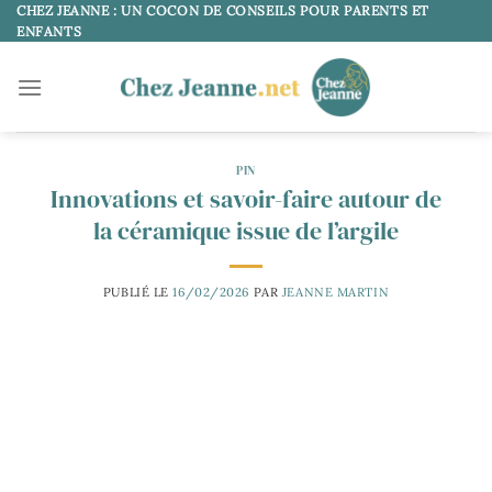
Passer
CHEZ JEANNE : UN COCON DE CONSEILS POUR PARENTS ET
ENFANTS
au
contenu
PIN
Innovations et savoir-faire autour de
la céramique issue de l’argile
PUBLIÉ LE
16/02/2026
PAR
JEANNE MARTIN