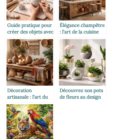
Guide pratique pour
Élégance champêtre
créer des objets avec
: l’art de la cuisine
de l’argile
rustique revisitée
autodurcissante
Décoration
Découvrez nos pots
artisanale : l’art du
de fleurs au design
fait main pour un
innovant et élégant
intérieur unique