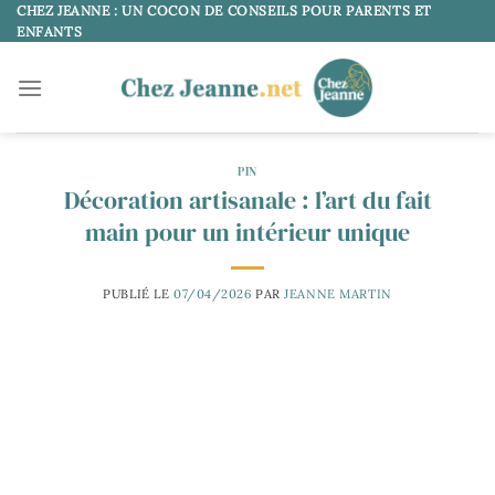
Passer
CHEZ JEANNE : UN COCON DE CONSEILS POUR PARENTS ET
ENFANTS
au
contenu
PIN
Décoration artisanale : l’art du fait
main pour un intérieur unique
PUBLIÉ LE
07/04/2026
PAR
JEANNE MARTIN