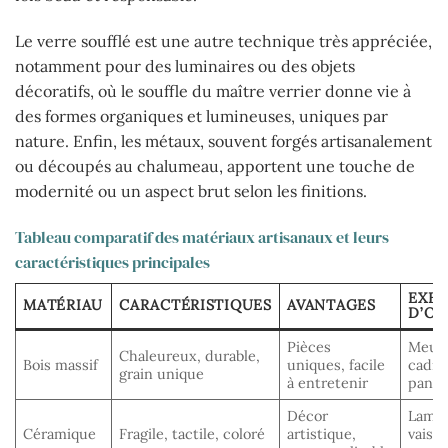
Le verre soufflé est une autre technique très appréciée,
notamment pour des luminaires ou des objets
décoratifs, où le souffle du maître verrier donne vie à
des formes organiques et lumineuses, uniques par
nature. Enfin, les métaux, souvent forgés artisanalement
ou découpés au chalumeau, apportent une touche de
modernité ou un aspect brut selon les finitions.
Tableau comparatif des matériaux artisanaux et leurs
caractéristiques principales
EXE
MATÉRIAU
CARACTÉRISTIQUES
AVANTAGES
D’OB
Pièces
Meubl
Chaleureux, durable,
Bois massif
uniques, facile
cadre
grain unique
à entretenir
panie
Décor
Lamp
Céramique
Fragile, tactile, coloré
artistique,
vaisse