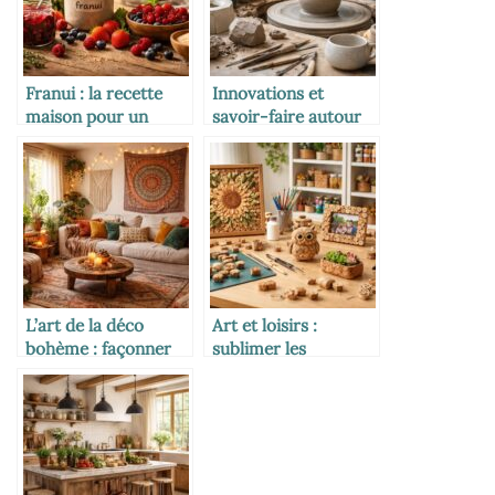
Franui : la recette
Innovations et
maison pour un
savoir-faire autour
plaisir authentique
de la céramique
issue de l’argile
L’art de la déco
Art et loisirs :
bohème : façonner
sublimer les
un intérieur hippie et
créations originales
chaleureux
avec des bouchons
de liège