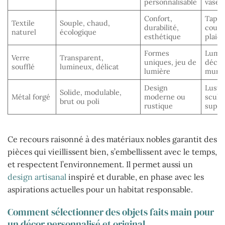
personnalisable
vases
Confort,
Tapis
Textile
Souple, chaud,
durabilité,
couss
naturel
écologique
esthétique
plaid
Formes
Lumin
Verre
Transparent,
uniques, jeu de
décor
soufflé
lumineux, délicat
lumière
mural
Design
Lustr
Solide, modulable,
Métal forgé
moderne ou
sculp
brut ou poli
rustique
suppo
Ce recours raisonné à des matériaux nobles garantit des
pièces qui vieillissent bien, s’embellissent avec le temps,
et respectent l’environnement. Il permet aussi un
design artisanal
inspiré et durable, en phase avec les
aspirations actuelles pour un habitat responsable.
Comment sélectionner des objets faits main pour
un décor personnalisé et original