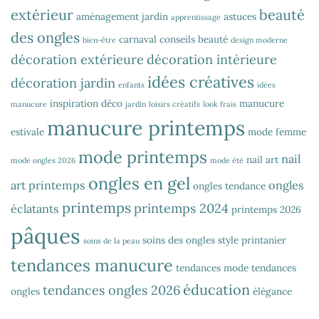
extérieur
beauté
aménagement jardin
astuces
apprentissage
des ongles
carnaval
conseils beauté
bien-être
design moderne
décoration extérieure
décoration intérieure
idées créatives
décoration jardin
enfants
idées
inspiration déco
manucure
manucure
jardin
loisirs créatifs
look frais
manucure printemps
estivale
mode femme
mode printemps
nail
nail art
mode ongles 2026
mode été
ongles en gel
art printemps
ongles
ongles tendance
printemps
printemps 2024
éclatants
printemps 2026
pâques
soins des ongles
style printanier
soins de la peau
tendances manucure
tendances mode
tendances
éducation
tendances ongles 2026
ongles
élégance