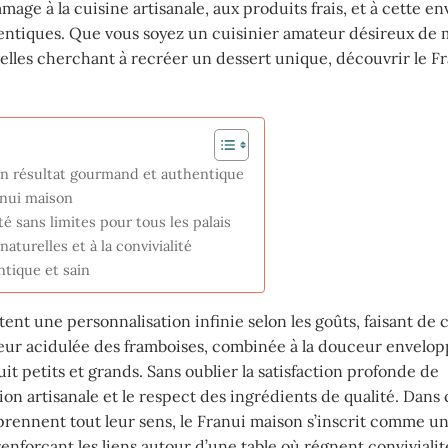
age à la cuisine artisanale, aux produits frais, et à cette en
entiques. Que vous soyez un cuisinier amateur désireux de 
elles cherchant à recréer un dessert unique, découvrir le Fr
.
 un résultat gourmand et authentique
anui maison
é sans limites pour tous les palais
turelles et à la convivialité
ntique et sain
ent une personnalisation infinie selon les goûts, faisant de
 saveur acidulée des framboises, combinée à la douceur envelo
it petits et grands. Sans oublier la satisfaction profonde de
n artisanale et le respect des ingrédients de qualité. Dans 
s prennent tout leur sens, le Franui maison s’inscrit comme un
renforçant les liens autour d’une table où régnent convivialit