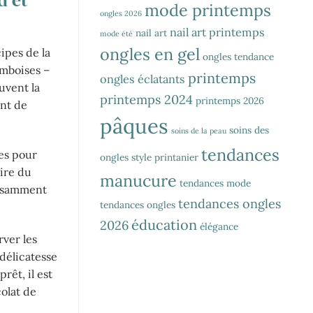
d et
mode printemps
ongles 2026
nail art printemps
nail art
mode été
ongles en gel
ipes de la
ongles tendance
amboises –
printemps
ongles éclatants
uvent la
printemps 2024
printemps 2026
ant de
pâques
soins des
soins de la peau
tendances
ées pour
ongles
style printanier
aire du
manucure
tendances mode
fisamment
tendances ongles
tendances ongles
éducation
2026
élégance
rver les
délicatesse
rêt, il est
olat de