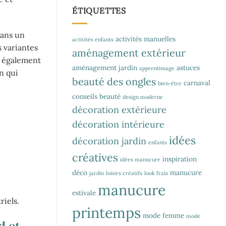
ÉTIQUETTES
dans un
activités manuelles
activités enfants
s variantes
aménagement extérieur
z également
aménagement jardin
astuces
apprentissage
n qui
beauté des ongles
carnaval
bien-être
conseils beauté
design moderne
décoration extérieure
décoration intérieure
idées
décoration jardin
enfants
créatives
inspiration
idées manucure
déco
manucure
jardin
loisirs créatifs
look frais
manucure
estivale
iels.
printemps
mode femme
mode