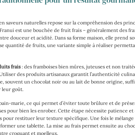
 traditionnelle pour un résultat gourman
en saveurs naturelles repose sur la compréhension des princ
Franui est une bouchée de fruit frais – généralement des fr
ntre douceur et acidité. Dans sa forme maison, elle prend so
e quantité de fruits, une variante simple à réaliser permett
uits frais
: des framboises bien mûres, juteuses et non trait
tiliser des produits artisanaux garantit l’authenticité culin
e, souvent un chocolat noir ou au lait de bonne origine, suf
 leur goût.
bain-marie, ce qui permet d’éviter toute brûlure et de prése
ses pour bien les enrober. Cette étape nécessite patience et 
s pour restituer leur texture spécifique. Une fois le mélange p
former une tablette. La mise au frais permet ensuite au choc
entre croquant et moelleux.