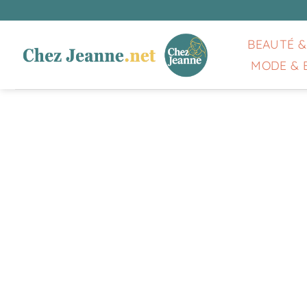
Passer
au
contenu
BEAUTÉ &
MODE & 