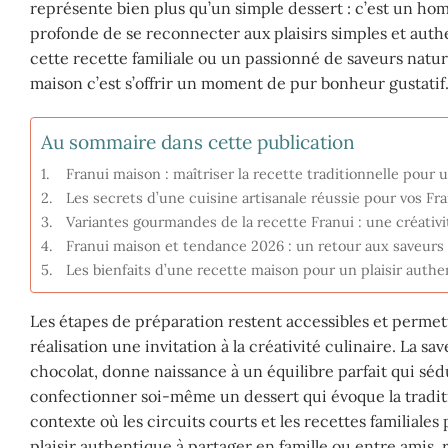
représente bien plus qu’un simple dessert : c’est un homm
profonde de se reconnecter aux plaisirs simples et auth
cette recette familiale ou un passionné de saveurs natur
maison c’est s’offrir un moment de pur bonheur gustatif
Au sommaire dans cette publication
Franui maison : maîtriser la recette traditionnelle pour
Les secrets d’une cuisine artisanale réussie pour vos Fr
Variantes gourmandes de la recette Franui : une créativit
Franui maison et tendance 2026 : un retour aux saveurs na
Les bienfaits d’une recette maison pour un plaisir authe
Les étapes de préparation restent accessibles et permett
réalisation une invitation à la créativité culinaire. La
chocolat, donne naissance à un équilibre parfait qui sédu
confectionner soi-même un dessert qui évoque la traditio
contexte où les circuits courts et les recettes familiale
plaisir authentique à partager en famille ou entre amis, 