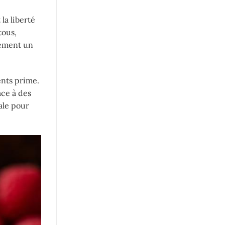
la liberté
tous,
lement un
ents prime.
ace à des
ale pour