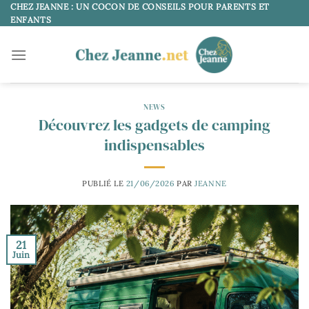
Passer
CHEZ JEANNE : UN COCON DE CONSEILS POUR PARENTS ET
ENFANTS
au
contenu
NEWS
Découvrez les gadgets de camping
indispensables
PUBLIÉ LE
21/06/2026
PAR
JEANNE
21
Juin