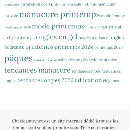
inspiration déco
manucure
manucure
jardin
loisirs créatifs
look frais
manucure printemps
estivale
mode femme
mode printemps
nail
nail art
mode ongles 2026
mode été
ongles en gel
art printemps
ongles
ongles tendance
printemps
printemps 2024
éclatants
printemps 2026
pâques
soins des ongles
style printanier
soins de la peau
tendances manucure
tendances mode
tendances
éducation
tendances ongles 2026
ongles
élégance
ChezJeanne.net est un site internet dédié à toutes les
femmes qui veulent prendre soin d'elle au quotidien.