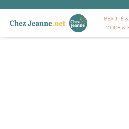
Passer
au
contenu
BEAUTÉ &
MODE & 