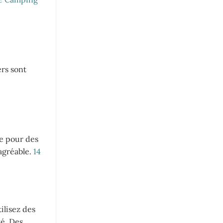
ers sont
se pour des
agréable.
14
ilisez des
té. Des