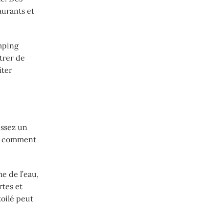
aurants et
amping
trer de
iter
issez un
et comment
e de l’eau,
rtes et
oilé peut