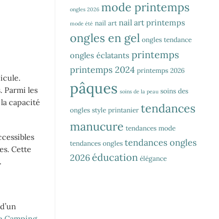
mode printemps
ongles 2026
nail art printemps
nail art
mode été
ongles en gel
ongles tendance
printemps
ongles éclatants
printemps 2024
printemps 2026
icule.
pâques
. Parmi les
soins des
soins de la peau
 la capacité
tendances
ongles
style printanier
manucure
tendances mode
ccessibles
tendances ongles
tendances ongles
es. Cette
éducation
2026
élégance
.
 d’un
le Camping