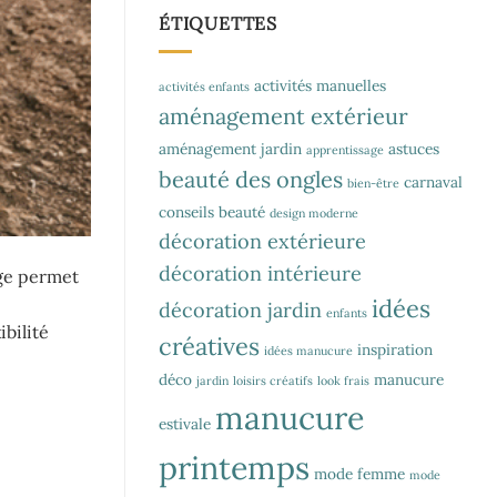
ÉTIQUETTES
activités manuelles
activités enfants
aménagement extérieur
aménagement jardin
astuces
apprentissage
beauté des ongles
carnaval
bien-être
conseils beauté
design moderne
décoration extérieure
décoration intérieure
age permet
idées
décoration jardin
enfants
bilité
créatives
inspiration
idées manucure
déco
manucure
jardin
loisirs créatifs
look frais
manucure
estivale
printemps
mode femme
mode