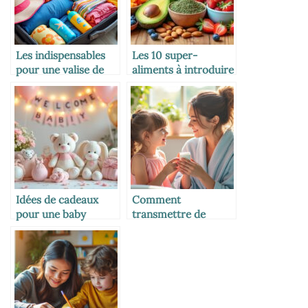
Les indispensables
Les 10 super-
pour une valise de
aliments à introduire
vacances avec
dans l’alimentation
enfants
des enfants
Idées de cadeaux
Comment
pour une baby
transmettre de
shower réussie
bonnes habitudes
beauté à sa fille