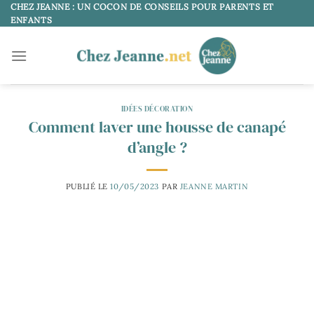
Passer
CHEZ JEANNE : UN COCON DE CONSEILS POUR PARENTS ET
ENFANTS
au
contenu
IDÉES DÉCORATION
Comment laver une housse de canapé
d’angle ?
PUBLIÉ LE
10/05/2023
PAR
JEANNE MARTIN