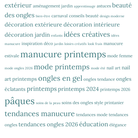
extérieur
beauté
aménagement jardin
astuces
apprentissage
des ongles
carnaval
conseils beauté
bien-être
design moderne
décoration extérieure
décoration intérieure
idées créatives
décoration jardin
enfants
idées
inspiration déco
manucure
manucure
jardin
loisirs créatifs
look frais
manucure printemps
estivale
mode femme
mode printemps
nail
nail art
mode ongles 2026
mode été
ongles en gel
art printemps
ongles
ongles tendance
printemps
printemps 2024
éclatants
printemps 2026
pâques
soins des ongles
style printanier
soins de la peau
tendances manucure
tendances mode
tendances
éducation
tendances ongles 2026
ongles
élégance