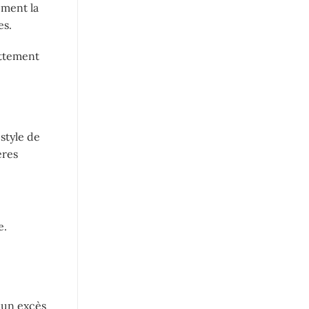
ement la
es.
ottement
style de
ères
e.
 un excès