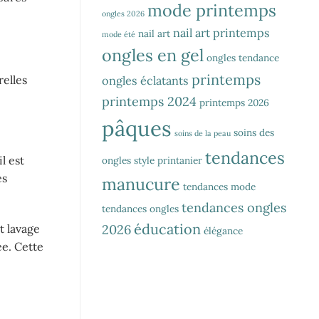
mode printemps
ongles 2026
nail art printemps
nail art
mode été
ongles en gel
ongles tendance
printemps
relles
ongles éclatants
printemps 2024
printemps 2026
pâques
soins des
soins de la peau
tendances
l est
ongles
style printanier
es
manucure
tendances mode
tendances ongles
tendances ongles
éducation
2026
t lavage
élégance
ée. Cette