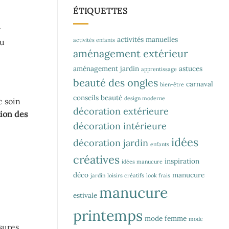
ÉTIQUETTES
r
activités manuelles
activités enfants
au
aménagement extérieur
aménagement jardin
astuces
apprentissage
beauté des ongles
carnaval
bien-être
conseils beauté
design moderne
c soin
décoration extérieure
ion des
décoration intérieure
idées
décoration jardin
enfants
créatives
inspiration
idées manucure
déco
manucure
jardin
loisirs créatifs
look frais
manucure
estivale
printemps
mode femme
mode
usures