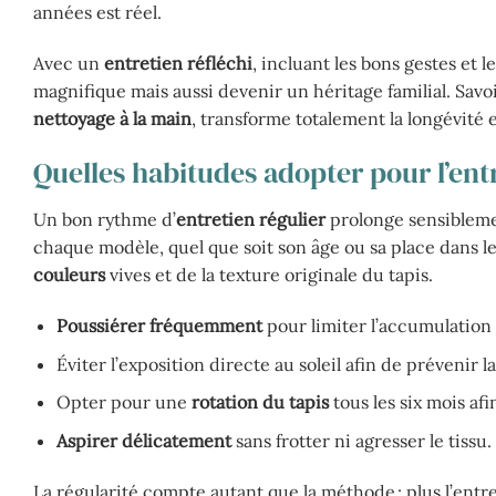
années est réel.
Avec un
entretien réfléchi
, incluant les bons gestes et 
magnifique mais aussi devenir un héritage familial. Sa
nettoyage à la main
, transforme totalement la longévité e
Quelles habitudes adopter pour l’entr
Un bon rythme d’
entretien régulier
prolonge sensiblement
chaque modèle, quel que soit son âge ou sa place dans l
couleurs
vives et de la texture originale du tapis.
Poussiérer fréquemment
pour limiter l’accumulation 
Éviter l’exposition directe au soleil afin de prévenir l
Opter pour une
rotation du tapis
tous les six mois af
Aspirer délicatement
sans frotter ni agresser le tissu.
La régularité compte autant que la méthode : plus l’entr