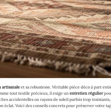
n artisanale
et sa robustesse. Véritable pièce déco à part entiè
omme tout textile précieux, il exige un
entretien régulier
pou
es accidentelles ou rayons de soleil parfois trop insistants,
n éclat. Voici des conseils concrets pour préserver votre tap