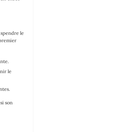
uspendre le
 premier
nte.
nir le
ntes.
nsi son