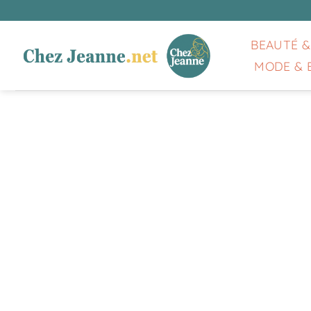
Passer
au
contenu
BEAUTÉ &
MODE & 