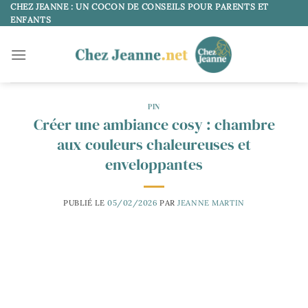
Passer
CHEZ JEANNE : UN COCON DE CONSEILS POUR PARENTS ET
ENFANTS
au
contenu
PIN
Créer une ambiance cosy : chambre
aux couleurs chaleureuses et
enveloppantes
PUBLIÉ LE
05/02/2026
PAR
JEANNE MARTIN