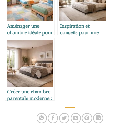
Aménager une
Inspiration et
chambre idéale pour
conseils pour une
deux enfants :
chambre parentale
astuces et conseils
au design moderne
pratiques
et élégant
Créer une chambre
parentale moderne :
élégance et confort
au rendez-vous