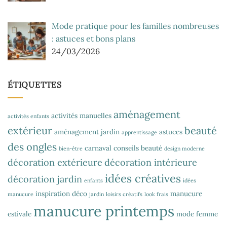
Mode pratique pour les familles nombreuses
: astuces et bons plans
24/03/2026
ÉTIQUETTES
aménagement
activités manuelles
activités enfants
extérieur
beauté
aménagement jardin
astuces
apprentissage
des ongles
carnaval
conseils beauté
bien-être
design moderne
décoration extérieure
décoration intérieure
idées créatives
décoration jardin
enfants
idées
inspiration déco
manucure
manucure
jardin
loisirs créatifs
look frais
manucure printemps
estivale
mode femme