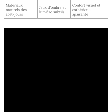
Matériaux
Confort visuel et
Jeux d’ombre et
naturels des
esthétique
lumière subtils
abat-jours
apaisante