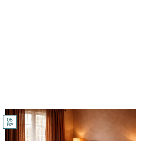
05
Fév