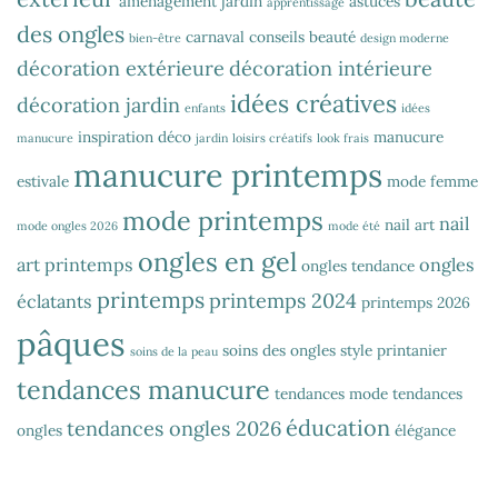
aménagement jardin
astuces
apprentissage
des ongles
carnaval
conseils beauté
bien-être
design moderne
décoration extérieure
décoration intérieure
idées créatives
décoration jardin
enfants
idées
inspiration déco
manucure
manucure
jardin
loisirs créatifs
look frais
manucure printemps
estivale
mode femme
mode printemps
nail
nail art
mode ongles 2026
mode été
ongles en gel
art printemps
ongles
ongles tendance
printemps
printemps 2024
éclatants
printemps 2026
pâques
soins des ongles
style printanier
soins de la peau
tendances manucure
tendances mode
tendances
éducation
tendances ongles 2026
ongles
élégance