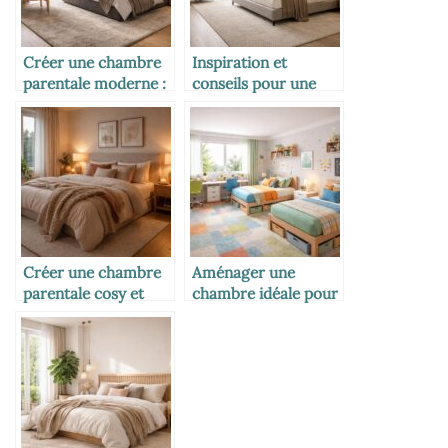
Créer une chambre
Inspiration et
parentale moderne :
conseils pour une
élégance et confort
chambre parentale
au rendez-vous
au design moderne
et élégant
Créer une chambre
Aménager une
parentale cosy et
chambre idéale pour
chaleureuse pour
deux enfants :
des nuits apaisantes
astuces et conseils
pratiques