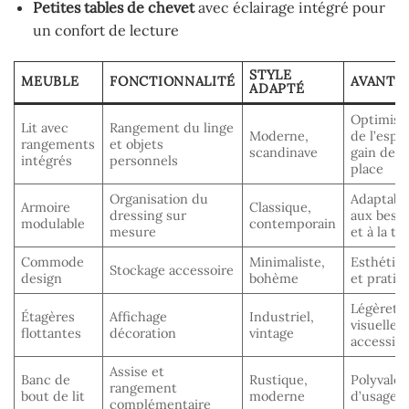
Petites tables de chevet
avec éclairage intégré pour
un confort de lecture
STYLE
MEUBLE
FONCTIONNALITÉ
AVANTA
ADAPTÉ
Optimisa
Lit avec
Rangement du linge
Moderne,
de l’espa
rangements
et objets
scandinave
gain de
intégrés
personnels
place
Organisation du
Adaptabil
Armoire
Classique,
dressing sur
aux beso
modulable
contemporain
mesure
et à la tai
Commode
Minimaliste,
Esthétiq
Stockage accessoire
design
bohème
et pratici
Légèreté
Étagères
Affichage
Industriel,
visuelle,
flottantes
décoration
vintage
accessibi
Assise et
Banc de
Rustique,
Polyvale
rangement
bout de lit
moderne
d’usage
complémentaire