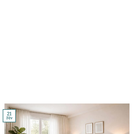
21
Fév