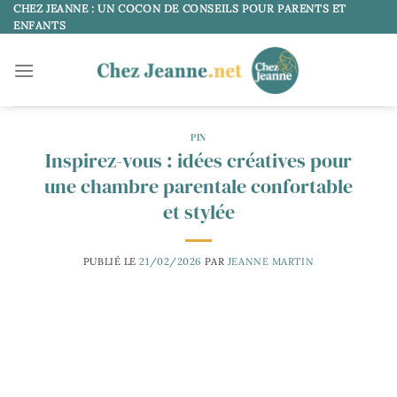
Passer
CHEZ JEANNE : UN COCON DE CONSEILS POUR PARENTS ET
ENFANTS
au
contenu
PIN
Inspirez-vous : idées créatives pour
une chambre parentale confortable
et stylée
PUBLIÉ LE
21/02/2026
PAR
JEANNE MARTIN