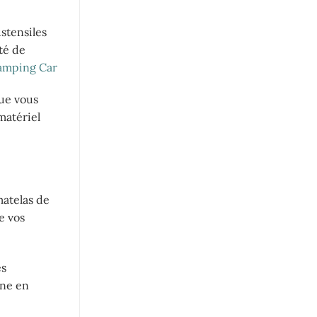
stensiles
ité de
Camping Car
que vous
matériel
matelas de
e vos
es
ine en