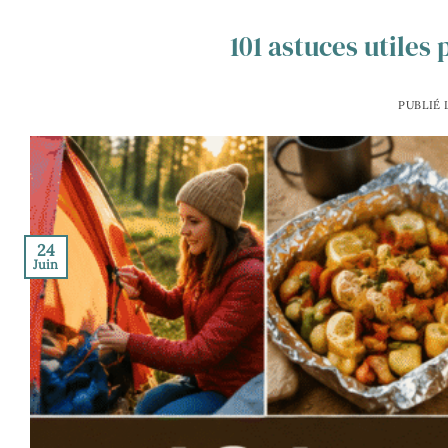
101 astuces utiles
PUBLIÉ 
24
Juin