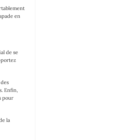
ortablement
capade en
ial de se
pportez
 des
. Enfin,
s pour
de la