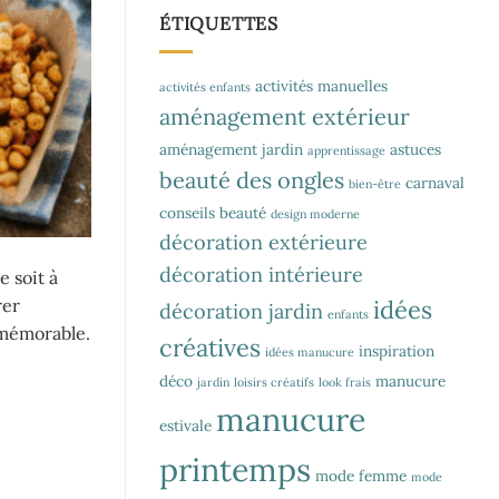
ÉTIQUETTES
activités manuelles
activités enfants
aménagement extérieur
aménagement jardin
astuces
apprentissage
beauté des ongles
carnaval
bien-être
conseils beauté
design moderne
décoration extérieure
décoration intérieure
 soit à
idées
rer
décoration jardin
enfants
 mémorable.
créatives
inspiration
idées manucure
déco
manucure
jardin
loisirs créatifs
look frais
manucure
estivale
printemps
mode femme
mode