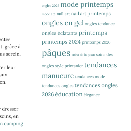
mode printemps
ongles 2026
nail art printemps
nail art
mode été
ongles en gel
ongles tendance
printemps
ongles éclatants
ectes
printemps 2024
printemps 2026
t, grâce à
pâques
us serein.
soins des
soins de la peau
tendances
ongles
style printanier
rer leur
manucure
 aux
tendances mode
on.
tendances ongles
tendances ongles
éducation
2026
élégance
r dresser
soins, en
 un camping