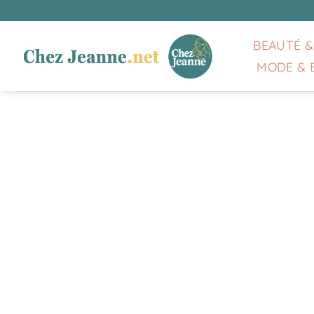
Passer
au
contenu
BEAUTÉ &
MODE & 