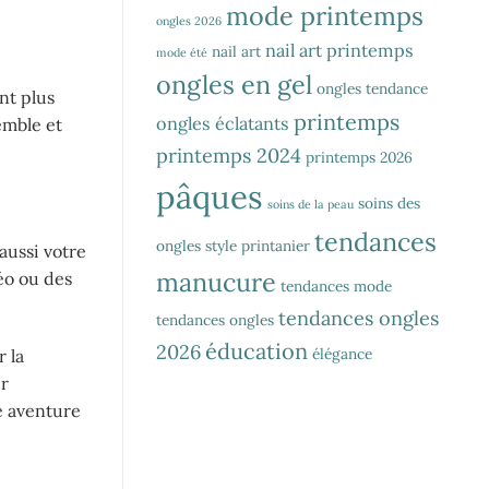
mode printemps
ongles 2026
nail art printemps
nail art
mode été
ongles en gel
ongles tendance
nt plus
printemps
ongles éclatants
emble et
printemps 2024
printemps 2026
pâques
soins des
soins de la peau
tendances
ongles
style printanier
aussi votre
manucure
éo ou des
tendances mode
tendances ongles
tendances ongles
éducation
2026
élégance
 la
er
e aventure