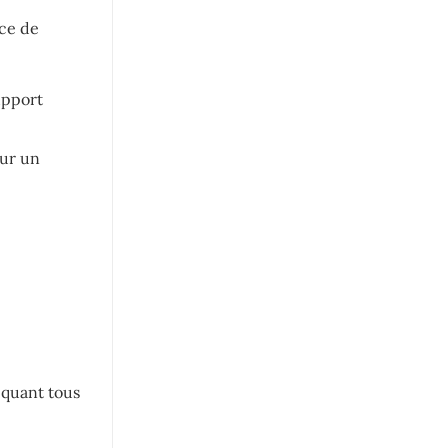
nce de
upport
our un
iquant tous