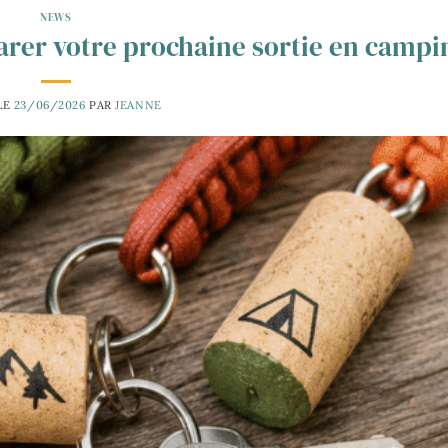
NEWS
parer votre prochaine sortie en campi
LE
23/06/2026
PAR
JEANNE