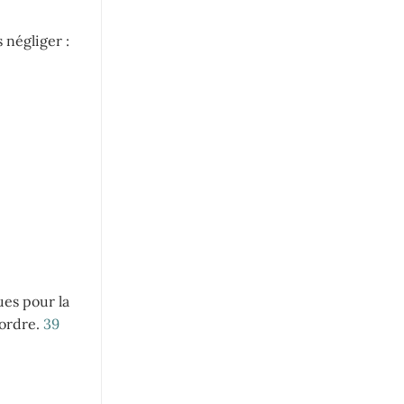
 négliger :
ues pour la
sordre.
39