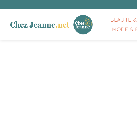
Passer
au
contenu
BEAUTÉ &
MODE & 