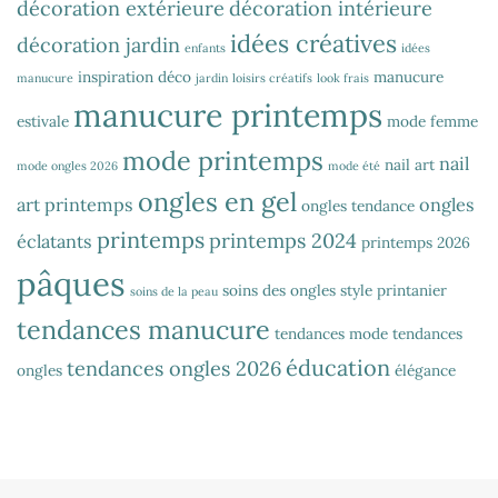
décoration extérieure
décoration intérieure
idées créatives
décoration jardin
enfants
idées
inspiration déco
manucure
manucure
jardin
loisirs créatifs
look frais
manucure printemps
estivale
mode femme
mode printemps
nail
nail art
mode ongles 2026
mode été
ongles en gel
art printemps
ongles
ongles tendance
printemps
printemps 2024
éclatants
printemps 2026
pâques
soins des ongles
style printanier
soins de la peau
tendances manucure
tendances mode
tendances
éducation
tendances ongles 2026
ongles
élégance