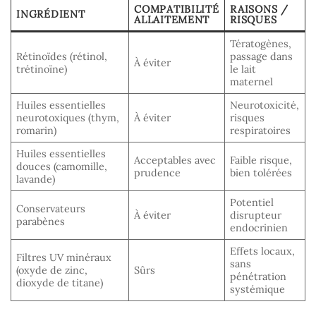
COMPATIBILITÉ
RAISONS /
INGRÉDIENT
ALLAITEMENT
RISQUES
Tératogènes,
Rétinoïdes (rétinol,
passage dans
À éviter
trétinoïne)
le lait
maternel
Huiles essentielles
Neurotoxicité,
neurotoxiques (thym,
À éviter
risques
romarin)
respiratoires
Huiles essentielles
Acceptables avec
Faible risque,
douces (camomille,
prudence
bien tolérées
lavande)
Potentiel
Conservateurs
À éviter
disrupteur
parabènes
endocrinien
Effets locaux,
Filtres UV minéraux
sans
(oxyde de zinc,
Sûrs
pénétration
dioxyde de titane)
systémique