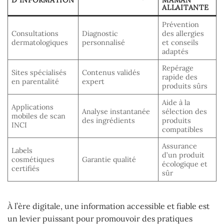
ALLAITANTE
Prévention
Consultations
Diagnostic
des allergies
dermatologiques
personnalisé
et conseils
adaptés
Repérage
Sites spécialisés
Contenus validés
rapide des
en parentalité
expert
produits sûrs
Aide à la
Applications
Analyse instantanée
sélection des
mobiles de scan
des ingrédients
produits
INCI
compatibles
Assurance
Labels
d’un produit
cosmétiques
Garantie qualité
écologique et
certifiés
sûr
À l’ère digitale, une information accessible et fiable est
un levier puissant pour promouvoir des pratiques