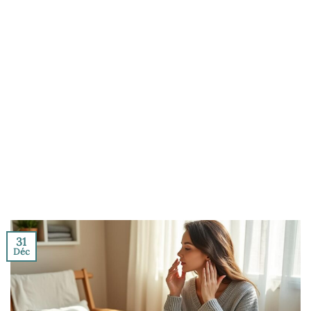
31
Déc