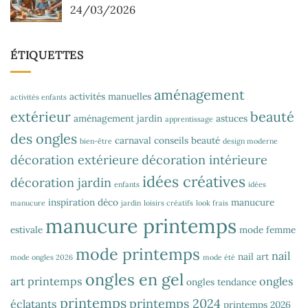
24/03/2026
ÉTIQUETTES
aménagement
activités manuelles
activités enfants
extérieur
beauté
aménagement jardin
astuces
apprentissage
des ongles
carnaval
conseils beauté
bien-être
design moderne
décoration extérieure
décoration intérieure
idées créatives
décoration jardin
enfants
idées
inspiration déco
manucure
manucure
jardin
loisirs créatifs
look frais
manucure printemps
estivale
mode femme
mode printemps
nail
nail art
mode ongles 2026
mode été
ongles en gel
art printemps
ongles
ongles tendance
printemps
printemps 2024
éclatants
printemps 2026