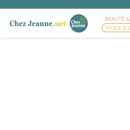
Passer
au
contenu
BEAUTÉ &
MODE & 