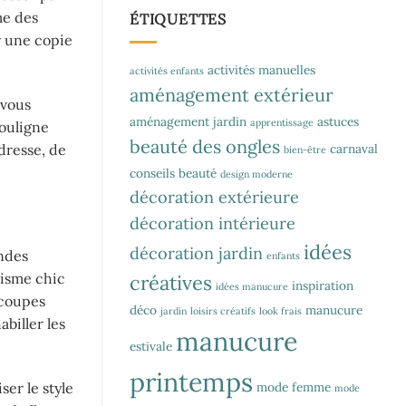
me des
ÉTIQUETTES
er une copie
activités manuelles
activités enfants
aménagement extérieur
-vous
aménagement jardin
astuces
apprentissage
souligne
beauté des ongles
carnaval
dresse, de
bien-être
conseils beauté
design moderne
décoration extérieure
décoration intérieure
idées
décoration jardin
andes
enfants
lisme chic
créatives
inspiration
idées manucure
 coupes
déco
manucure
jardin
loisirs créatifs
look frais
biller les
manucure
estivale
printemps
er le style
mode femme
mode