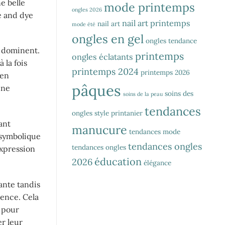
e belle
mode printemps
ongles 2026
e and dye
nail art printemps
nail art
mode été
ongles en gel
ongles tendance
e dominent.
printemps
ongles éclatants
 la fois
printemps 2024
printemps 2026
 en
pâques
une
soins des
soins de la peau
tendances
ongles
style printanier
ant
manucure
tendances mode
 symbolique
tendances ongles
tendances ongles
expression
éducation
2026
élégance
ante tandis
cence. Cela
s pour
er leur