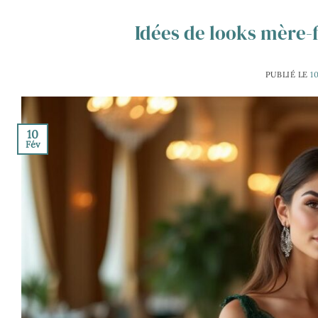
Idées de looks mère-f
PUBLIÉ LE
1
10
Fév