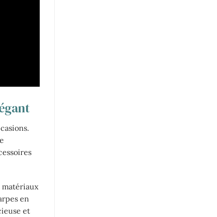
légant
casions.
de
cessoires
t matériaux
arpes en
cieuse et