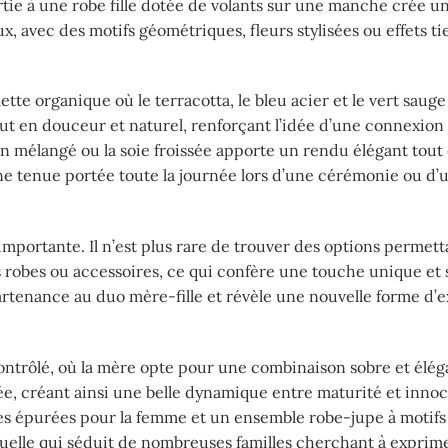
tie à une robe fille dotée de volants sur une manche crée un
 avec des motifs géométriques, fleurs stylisées ou effets ti
tte organique où le terracotta, le bleu acier et le vert saug
t en douceur et naturel, renforçant l’idée d’une connexion à
in mélangé ou la soie froissée apporte un rendu élégant tout
une tenue portée toute la journée lors d’une cérémonie ou d’
mportante. Il n’est plus rare de trouver des options permett
es robes ou accessoires, ce qui confère une touche unique et
partenance au duo mère-fille et révèle une nouvelle forme d’
contrôlé, où la mère opte pour une combinaison sobre et élég
rée, créant ainsi une belle dynamique entre maturité et inno
nes épurées pour la femme et un ensemble robe-jupe à motif
isuelle qui séduit de nombreuses familles cherchant à exprim