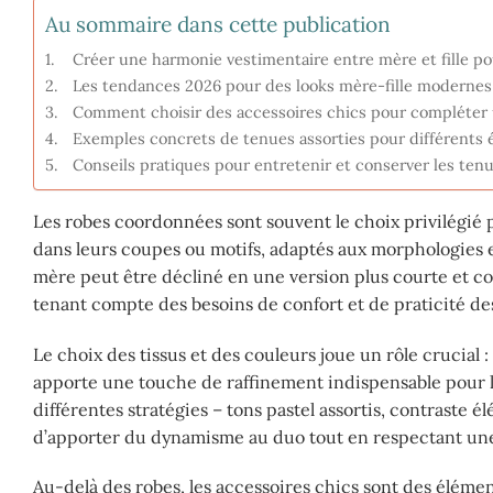
Au sommaire dans cette publication
Créer une harmonie vestimentaire entre mère et fille po
Les tendances 2026 pour des looks mère-fille modernes
Comment choisir des accessoires chics pour compléter u
Exemples concrets de tenues assorties pour différents
Conseils pratiques pour entretenir et conserver les tenu
Les robes coordonnées sont souvent le choix privilégié 
dans leurs coupes ou motifs, adaptés aux morphologies et
mère peut être décliné en une version plus courte et colo
tenant compte des besoins de confort et de praticité de
Le choix des tissus et des couleurs joue un rôle crucial :
apporte une touche de raffinement indispensable pour 
différentes stratégies – tons pastel assortis, contraste é
d’apporter du dynamisme au duo tout en respectant une
Au-delà des robes, les accessoires chics sont des élémen