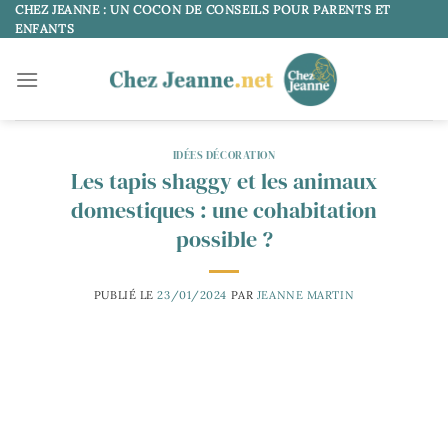
Passer
CHEZ JEANNE : UN COCON DE CONSEILS POUR PARENTS ET
ENFANTS
au
contenu
IDÉES DÉCORATION
Les tapis shaggy et les animaux
domestiques : une cohabitation
possible ?
PUBLIÉ LE
23/01/2024
PAR
JEANNE MARTIN