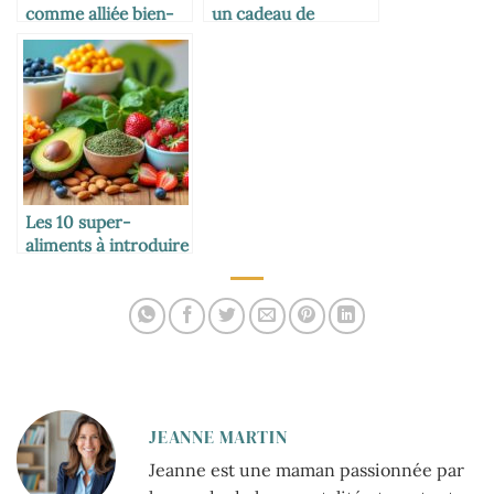
comme alliée bien-
un cadeau de
être des mamans
dernière minute
efficace
Les 10 super-
aliments à introduire
dans l’alimentation
des enfants
JEANNE MARTIN
Jeanne est une maman passionnée par