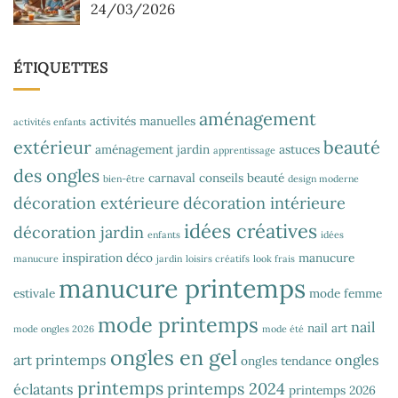
24/03/2026
ÉTIQUETTES
aménagement
activités manuelles
activités enfants
extérieur
beauté
aménagement jardin
astuces
apprentissage
des ongles
carnaval
conseils beauté
bien-être
design moderne
décoration extérieure
décoration intérieure
idées créatives
décoration jardin
enfants
idées
inspiration déco
manucure
manucure
jardin
loisirs créatifs
look frais
manucure printemps
estivale
mode femme
mode printemps
nail
nail art
mode ongles 2026
mode été
ongles en gel
art printemps
ongles
ongles tendance
printemps
printemps 2024
éclatants
printemps 2026