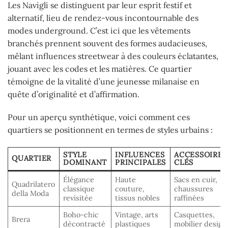
Les Navigli se distinguent par leur esprit festif et
alternatif, lieu de rendez-vous incontournable des
modes underground. C’est ici que les vêtements
branchés prennent souvent des formes audacieuses,
mêlant influences streetwear à des couleurs éclatantes,
jouant avec les codes et les matières. Ce quartier
témoigne de la vitalité d’une jeunesse milanaise en
quête d’originalité et d’affirmation.
Pour un aperçu synthétique, voici comment ces
quartiers se positionnent en termes de styles urbains :
STYLE
INFLUENCES
ACCESSOIRES
QUARTIER
DOMINANT
PRINCIPALES
CLÉS
Élégance
Haute
Sacs en cuir,
Quadrilatero
classique
couture,
chaussures
della Moda
revisitée
tissus nobles
raffinées
Boho-chic
Vintage, arts
Casquettes,
Brera
décontracté
plastiques
mobilier design