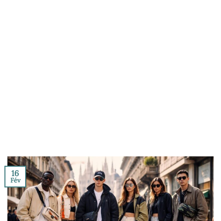
16
Fév