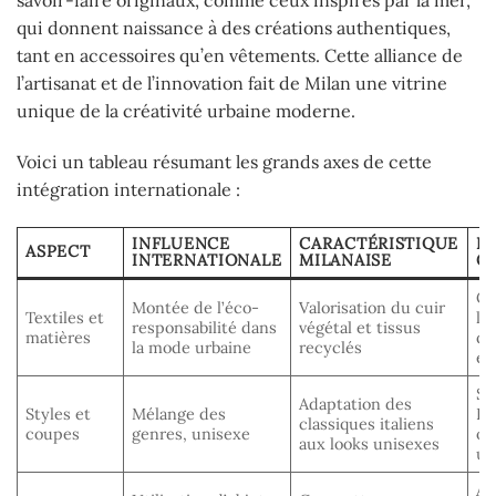
qui donnent naissance à des créations authentiques,
tant en accessoires qu’en vêtements. Cette alliance de
l’artisanat et de l’innovation fait de Milan une vitrine
unique de la créativité urbaine moderne.
Voici un tableau résumant les grands axes de cette
intégration internationale :
INFLUENCE
CARACTÉRISTIQUE
E
ASPECT
INTERNATIONALE
MILANAISE
C
Co
Montée de l’éco-
Valorisation du cuir
Textiles et
lo
responsabilité dans
végétal et tissus
matières
de
la mode urbaine
recyclés
éc
St
Adaptation des
Styles et
Mélange des
De
classiques italiens
coupes
genres, unisexe
ov
aux looks unisexes
un
Ac