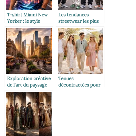
T-shirt Miami New
Les tendances
Yorker : le style
streetwear les plus
urbain entre deux
stylées et
icônes américaines
incontournables de
Londres
Exploration créative
Tenues
de l’art du paysage
décontractées pour
urbain
un printemps tout en
style