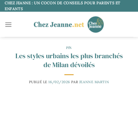
Passer
CHEZ JEANNE : UN COCON DE CONSEILS POUR PARENTS ET
ENFANTS
au
contenu
PIN
Les styles urbains les plus branchés
de Milan dévoilés
PUBLIÉ LE
16/02/2026
PAR
JEANNE MARTIN