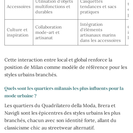
Utilisation d’objets
Casquettes
tr
Accessoires
multifonctions et
tendances et sacs
et
durables
pratiques
pe
Intégration
Collaboration
Cr
Culture et
d’éléments
mode-art et
in
inspiration
artisanaux marins
artisanat
la
dans les accessoires
Cette interaction entre local et global renforce la
position de Milan comme modèle de référence pour les
styles urbains branchés.
Quels sont les quartiers milanais les plus influents pour la
mode urbaine ?
Les quartiers du Quadrilatero della Moda, Brera et
Navigli sont les épicentres des styles urbains les plus
branchés, chacun avec son identité forte, allant du
classicisme chic au streetwear alternatif.