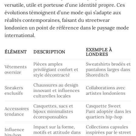
versatile, utile et porteuse d’une identité propre. Ces
évolutions témoignent d’une mode qui s’adapte aux
réalités contemporaines, faisant du streetwear
londonien un point de référence dans le paysage mode
international.
EXEMPLE À
ÉLÉMENT
DESCRIPTION
LONDRES
Pièces amples
Sweatshirts brodés et
Vêtements
privilégiant confort et
pantalons larges dans
oversize
style décontracté
Shoreditch
Chaussures au design
Sneakers
Collaborations avec
innovant et influences
exclusifs
artistes londoniens
culturelles locales
Casquettes, sacs et
Casquette Sweet
Accessoires
bijoux minimalistes
Pant adoptée dans les
tendance
écoresponsables
quartiers hip-hop
Impact sur la forme,
Collections capsules
Influence
motifs et attitude dans
inspirées par le street
hip-hop