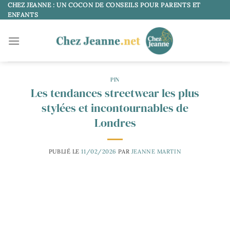
Passer
CHEZ JEANNE : UN COCON DE CONSEILS POUR PARENTS ET
ENFANTS
au
contenu
PIN
Les tendances streetwear les plus
stylées et incontournables de
Londres
PUBLIÉ LE
11/02/2026
PAR
JEANNE MARTIN