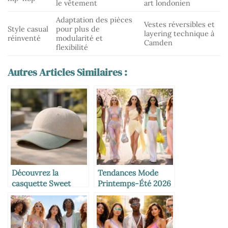
le vêtement
art londonien
Adaptation des pièces
Vestes réversibles et
Style casual
pour plus de
layering technique à
réinventé
modularité et
Camden
flexibilité
Autres Articles Similaires :
Découvrez la
Tendances Mode
casquette Sweet
Printemps-Été 2026
Pant : l’accessoire
: Les Looks
tendance et
Incontournables à
décontracté
Adopter