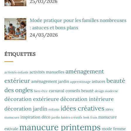
25/03/2026
Mode pratique pour les familles nombreuses
: astuces et bons plans
24/03/2026
ÉTIQUETTES
aménagement
activités manuelles
activités enfants
extérieur
beauté
aménagement jardin
astuces
apprentissage
des ongles
carnaval
conseils beauté
bien-être
design moderne
décoration extérieure
décoration intérieure
idées créatives
décoration jardin
enfants
idées
inspiration déco
manucure
manucure
jardin
loisirs créatifs
look frais
manucure printemps
estivale
mode femme