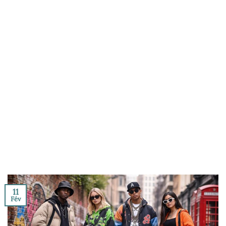
11
Fév