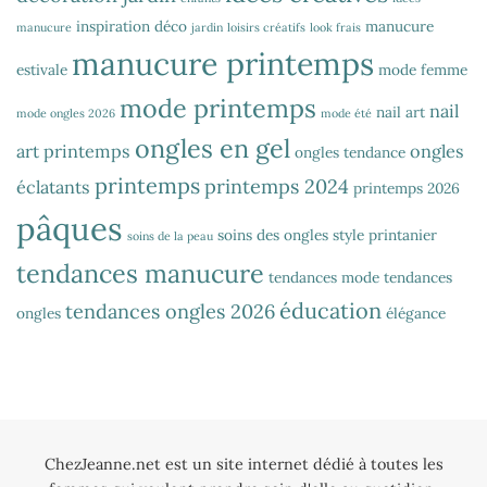
inspiration déco
manucure
manucure
jardin
loisirs créatifs
look frais
manucure printemps
estivale
mode femme
mode printemps
nail
nail art
mode ongles 2026
mode été
ongles en gel
art printemps
ongles
ongles tendance
printemps
printemps 2024
éclatants
printemps 2026
pâques
soins des ongles
style printanier
soins de la peau
tendances manucure
tendances mode
tendances
éducation
tendances ongles 2026
ongles
élégance
ChezJeanne.net est un site internet dédié à toutes les