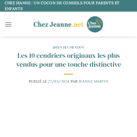
Passer
CHEZ JEANNE : UN COCON DE CONSEILS POUR PARENTS ET
ENFANTS
au
contenu
IDÉES DÉCORATION
Les 10 cendriers originaux les plus
vendus pour une touche distinctive
PUBLIÉ LE
27/03/2024
PAR
JEANNE MARTIN