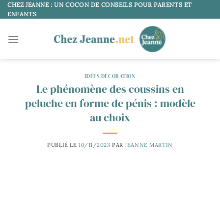
Passer
CHEZ JEANNE : UN COCON DE CONSEILS POUR PARENTS ET
ENFANTS
au
contenu
IDÉES DÉCORATION
Le phénomène des coussins en
peluche en forme de pénis : modèle
au choix
PUBLIÉ LE
10/11/2023
PAR
JEANNE MARTIN