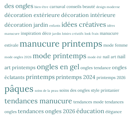
des ongles
carnaval
conseils beauté
bien-être
design moderne
décoration extérieure
décoration intérieure
idées créatives
décoration jardin
enfants
idées
inspiration déco
manucure
manucure
jardin
loisirs créatifs
look frais
manucure printemps
estivale
mode femme
mode printemps
nail
nail art
mode ongles 2026
mode été
ongles en gel
art printemps
ongles
ongles tendance
printemps
printemps 2024
éclatants
printemps 2026
pâques
soins des ongles
style printanier
soins de la peau
tendances manucure
tendances mode
tendances
éducation
tendances ongles 2026
ongles
élégance