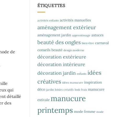
ÉTIQUETTES
activités manuelles
activités enfants
aménagement extérieur
aménagement jardin
astuces
apprentissage
beauté des ongles
carnaval
bien-être
conseils beauté
design moderne
éthode de
décoration extérieure
décoration intérieure
i
idées
décoration jardin
enfants
créatives
inspiration
idées manucure
ille
déco
manucure
ceux qui
jardin
loisirs créatifs
look frais
manucure
ent détaillé
estivale
er des
printemps
mode femme
mode