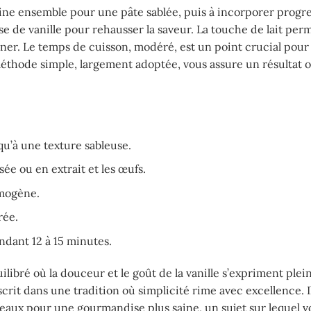
farine ensemble pour une pâte sablée, puis à incorporer prog
usse de vanille pour rehausser la saveur. La touche de lait per
nner. Le temps de cuisson, modéré, est un point crucial pou
éthode simple, largement adoptée, vous assure un résultat o
qu’à une texture sableuse.
sée ou en extrait et les œufs.
omogène.
rée.
dant 12 à 15 minutes.
libré où la douceur et le goût de la vanille s’expriment ple
crit dans une tradition où simplicité rime avec excellence. Il
âteaux pour une gourmandise plus saine, un sujet sur lequel 