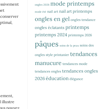
mode printemps
ressivement
ongles 2026
met
nail art printemps
nail art
mode été
r conserver
ongles en gel
ongles tendance
ptimal,
printemps
ongles éclatants
printemps 2024
printemps 2026
pâques
soins des
soins de la peau
tendances
ongles
style printanier
manucure
tendances mode
tendances ongles
tendances ongles
éducation
2026
élégance
inement,
 illustre
vous pouvez