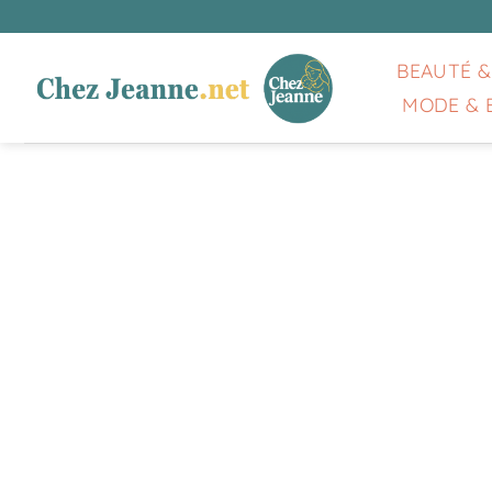
Passer
au
contenu
BEAUTÉ &
MODE & 