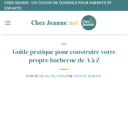
Passer
CHEZ JEANNE : UN COCON DE CONSEILS POUR PARENTS ET
ENFANTS
au
contenu
PIN
Guide pratique pour construire votre
propre barbecue de A à Z
PUBLIÉ LE
04/04/2026
PAR
JEANNE MARTIN