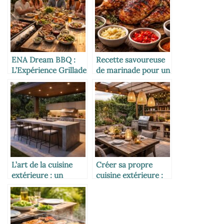
ENA Dream BBQ :
Recette savoureuse
L’Expérience Grillade
de marinade pour un
Ultime à Ne Pas
poulet barbecue
Manquer
succulent
L’art de la cuisine
Créer sa propre
extérieure : un
cuisine extérieure :
design moderne et
guide DIY pour un
fonctionnel
espace gourmand et
convivial