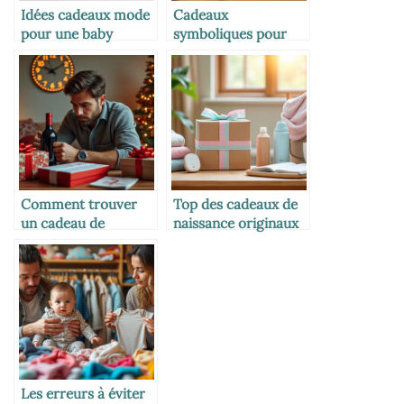
Idées cadeaux mode
Cadeaux
pour une baby
symboliques pour
shower
marquer les grandes
étapes de vie
Comment trouver
Top des cadeaux de
un cadeau de
naissance originaux
dernière minute
et utiles
efficace
Les erreurs à éviter