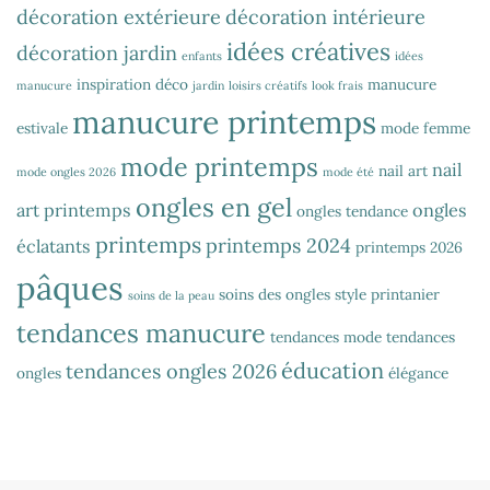
décoration extérieure
décoration intérieure
idées créatives
décoration jardin
enfants
idées
inspiration déco
manucure
manucure
jardin
loisirs créatifs
look frais
manucure printemps
estivale
mode femme
mode printemps
nail
nail art
mode ongles 2026
mode été
ongles en gel
art printemps
ongles
ongles tendance
printemps
printemps 2024
éclatants
printemps 2026
pâques
soins des ongles
style printanier
soins de la peau
tendances manucure
tendances mode
tendances
éducation
tendances ongles 2026
ongles
élégance