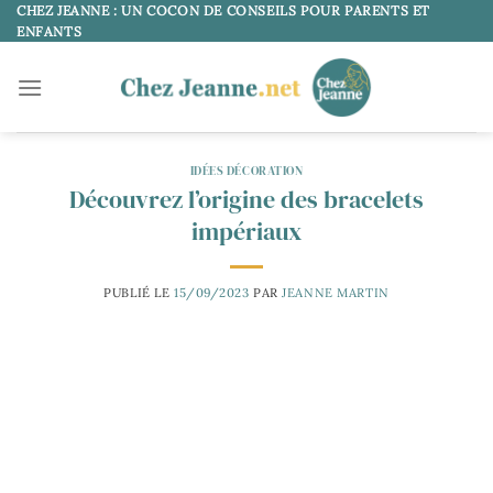
Passer
CHEZ JEANNE : UN COCON DE CONSEILS POUR PARENTS ET
ENFANTS
au
contenu
IDÉES DÉCORATION
Découvrez l’origine des bracelets
impériaux
PUBLIÉ LE
15/09/2023
PAR
JEANNE MARTIN