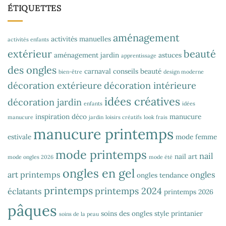
ÉTIQUETTES
aménagement
activités manuelles
activités enfants
extérieur
beauté
aménagement jardin
astuces
apprentissage
des ongles
carnaval
conseils beauté
bien-être
design moderne
décoration extérieure
décoration intérieure
idées créatives
décoration jardin
enfants
idées
inspiration déco
manucure
manucure
jardin
loisirs créatifs
look frais
manucure printemps
estivale
mode femme
mode printemps
nail
nail art
mode ongles 2026
mode été
ongles en gel
art printemps
ongles
ongles tendance
printemps
printemps 2024
éclatants
printemps 2026
pâques
soins des ongles
style printanier
soins de la peau