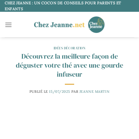
Passer
CHEZ JEANNE : UN COCON DE CONSEILS POUR PARENTS ET
ENFANTS
au
contenu
IDÉES DÉCORATION
Découvrez la meilleure façon de
déguster votre thé avec une gourde
infuseur
PUBLIÉ LE
15/07/2025
PAR
JEANNE MARTIN