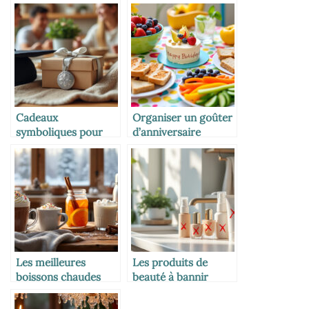
Cadeaux
Organiser un goûter
symboliques pour
d’anniversaire
marquer les grandes
équilibré
étapes de vie
Les meilleures
Les produits de
boissons chaudes
beauté à bannir
pour enfants et
pendant l’allaitement
parents en hiver