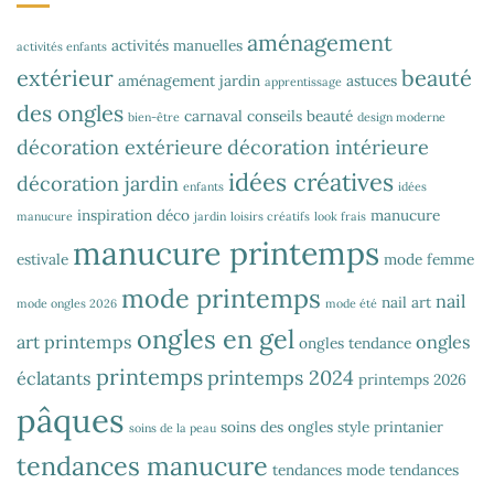
aménagement
activités manuelles
activités enfants
extérieur
beauté
aménagement jardin
astuces
apprentissage
des ongles
carnaval
conseils beauté
bien-être
design moderne
décoration extérieure
décoration intérieure
idées créatives
décoration jardin
enfants
idées
inspiration déco
manucure
manucure
jardin
loisirs créatifs
look frais
manucure printemps
estivale
mode femme
mode printemps
nail
nail art
mode ongles 2026
mode été
ongles en gel
art printemps
ongles
ongles tendance
printemps
printemps 2024
éclatants
printemps 2026
pâques
soins des ongles
style printanier
soins de la peau
tendances manucure
tendances mode
tendances