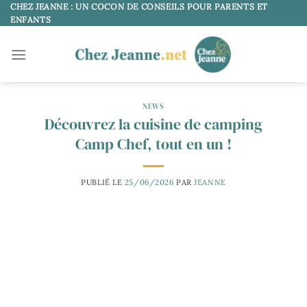
Passer
CHEZ JEANNE : UN COCON DE CONSEILS POUR PARENTS ET
ENFANTS
au
contenu
NEWS
Découvrez la cuisine de camping
Camp Chef, tout en un !
PUBLIÉ LE
25/06/2026
PAR
JEANNE