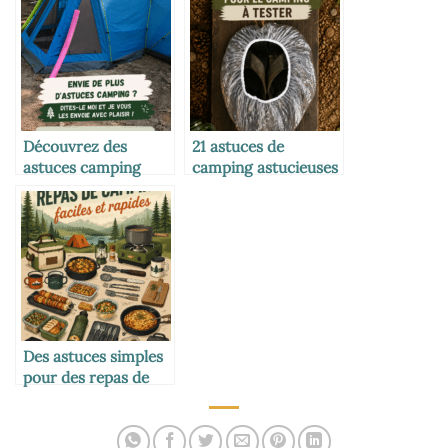
Découvrez des
21 astuces de
astuces camping
camping astucieuses
innovantes pour vos
à essayer cet été
prochaines
aventures
Des astuces simples
pour des repas de
camping réussis