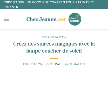
Passer
CHEZ JEANNE : UN COCON DE CONSEILS POUR PARENTS ET
ENFANTS
au
contenu
IDÉES DÉCORATION
Créez des soirées magiques avec la
lampe coucher de soleil
PUBLIÉ LE
26/11/2023
PAR
JEANNE MARTIN