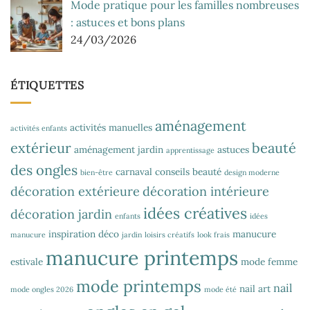
Mode pratique pour les familles nombreuses
: astuces et bons plans
24/03/2026
ÉTIQUETTES
aménagement
activités manuelles
activités enfants
extérieur
beauté
aménagement jardin
astuces
apprentissage
des ongles
carnaval
conseils beauté
bien-être
design moderne
décoration extérieure
décoration intérieure
idées créatives
décoration jardin
enfants
idées
inspiration déco
manucure
manucure
jardin
loisirs créatifs
look frais
manucure printemps
estivale
mode femme
mode printemps
nail
nail art
mode ongles 2026
mode été