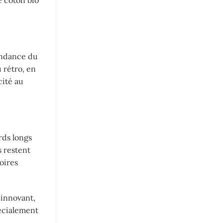
e coton bio
tendance du
 rétro, en
cité au
rds longs
s restent
oires
 innovant,
pécialement