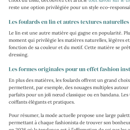
choix du tissu, découvrez cet article
tout savoir sur le 
reste une option privilégiée pour un style eco-respons
Les foulards en lin et autres textures naturelles
Le lin est une autre matière qui gagne en popularité. Pl
moment qui privilégie les matières naturelles, légères e
fonction de sa couleur et du motif. Cette matière se prêt
dressing.
Les formes originales pour un effet fashion ins
En plus des matières, les foulards offrent un grand choix
permettent, par exemple, des nouages multiples autour du
parfaits pour un joli nœud classique ou en bandana. Les 
coiffants élégants et pratiques.
Pour résumer, la mode actuelle propose une large palette
permettant à chaque fashionista de trouver son bonheur
en 2026 où la tendance est à l’affirmation de soi par les 