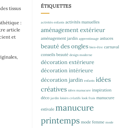
ÉTIQUETTES
des tissus
activités manuelles
sthétique :
activités enfants
aménagement extérieur
re article
cient et
aménagement jardin
astuces
apprentissage
beauté des ongles
carnaval
bien-être
conseils beauté
design moderne
iginales,
décoration extérieure
décoration intérieure
idées
décoration jardin
enfants
créatives
inspiration
idées manucure
déco
manucure
jardin
loisirs créatifs
look frais
manucure
estivale
printemps
mode femme
mode