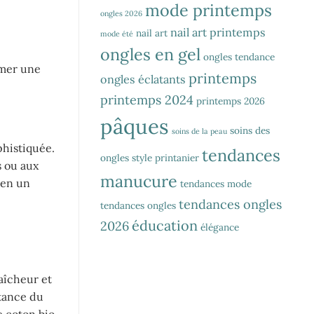
mode printemps
ongles 2026
nail art printemps
nail art
mode été
ongles en gel
ongles tendance
limer une
printemps
ongles éclatants
printemps 2024
printemps 2026
pâques
soins des
soins de la peau
phistiquée.
tendances
ongles
style printanier
s ou aux
manucure
 en un
tendances mode
tendances ongles
tendances ongles
éducation
2026
élégance
aîcheur et
rtance du