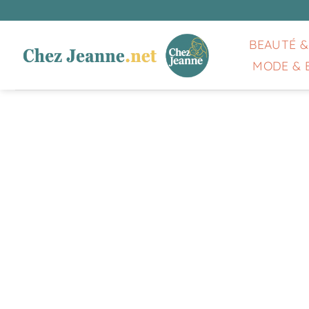
Passer
au
contenu
BEAUTÉ &
MODE & 