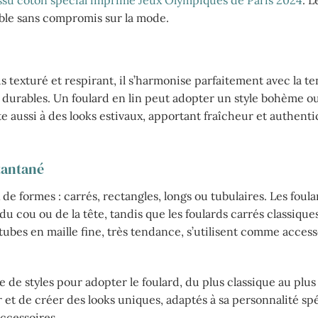
tissu coton spécial imprimé Jeux Olympiques de Paris 2024
. L
able sans compromis sur la mode.
us texturé et respirant, il s’harmonise parfaitement avec la 
t durables. Un foulard en lin peut adopter un style bohème ou
e aussi à des looks estivaux, apportant fraîcheur et authenti
tantané
 de formes : carrés, rectangles, longs ou tubulaires. Les foula
 cou ou de la tête, tandis que les foulards carrés classique
tubes en maille fine, très tendance, s’utilisent comme access
 de styles pour adopter le foulard, du plus classique au plus
 et de créer des looks uniques, adaptés à sa personnalité s
accessoires.