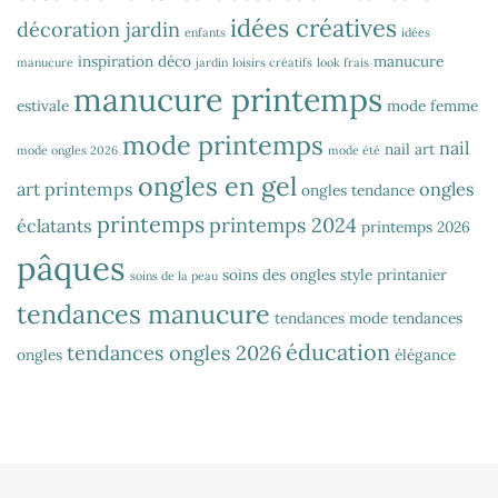
idées créatives
décoration jardin
enfants
idées
inspiration déco
manucure
manucure
jardin
loisirs créatifs
look frais
manucure printemps
estivale
mode femme
mode printemps
nail
nail art
mode ongles 2026
mode été
ongles en gel
art printemps
ongles
ongles tendance
printemps
printemps 2024
éclatants
printemps 2026
pâques
soins des ongles
style printanier
soins de la peau
tendances manucure
tendances mode
tendances
éducation
tendances ongles 2026
ongles
élégance