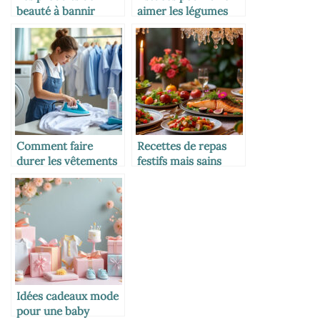
beauté à bannir
aimer les légumes
pendant l’allaitement
verts aux petits
Comment faire
Recettes de repas
durer les vêtements
festifs mais sains
d’école plus
pour les grandes
longtemps
occasions
Idées cadeaux mode
pour une baby