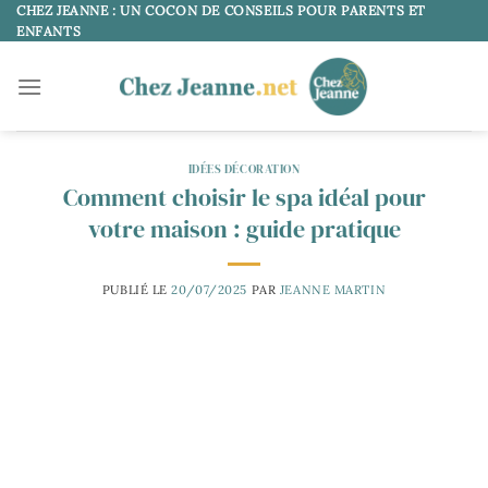
Passer
CHEZ JEANNE : UN COCON DE CONSEILS POUR PARENTS ET
ENFANTS
au
contenu
IDÉES DÉCORATION
Comment choisir le spa idéal pour
votre maison : guide pratique
PUBLIÉ LE
20/07/2025
PAR
JEANNE MARTIN