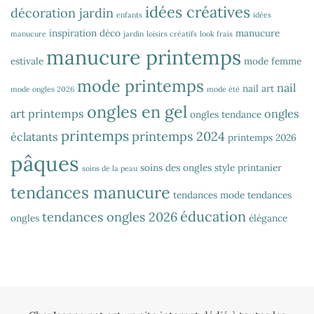
idées créatives
décoration jardin
enfants
idées
inspiration déco
manucure
manucure
jardin
loisirs créatifs
look frais
manucure printemps
estivale
mode femme
mode printemps
nail
nail art
mode ongles 2026
mode été
ongles en gel
art printemps
ongles
ongles tendance
printemps
printemps 2024
éclatants
printemps 2026
pâques
soins des ongles
style printanier
soins de la peau
tendances manucure
tendances mode
tendances
éducation
tendances ongles 2026
ongles
élégance