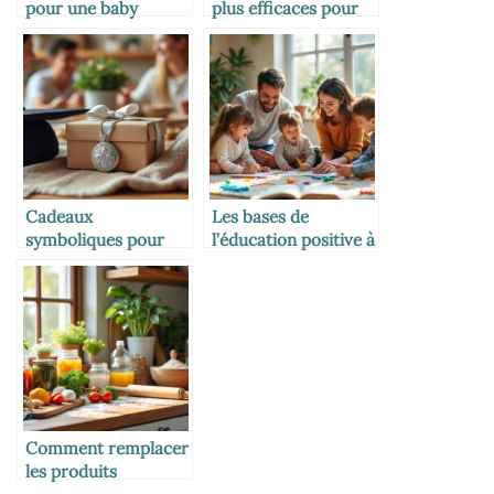
pour une baby
plus efficaces pour
shower réussie
réviser
Cadeaux
Les bases de
symboliques pour
l’éducation positive à
marquer les grandes
la maison
étapes de vie
Comment remplacer
les produits