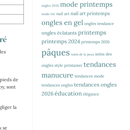
mode printemps
ongles 2026
nail art printemps
nail art
mode été
ongles en gel
ongles tendance
printemps
ongles éclatants
iré
printemps 2024
printemps 2026
pâques
des
soins des
soins de la peau
tendances
ongles
style printanier
manucure
tendances mode
 pieds de
tendances ongles
tendances ongles
py, sont
éducation
2026
élégance
gliger la
x se