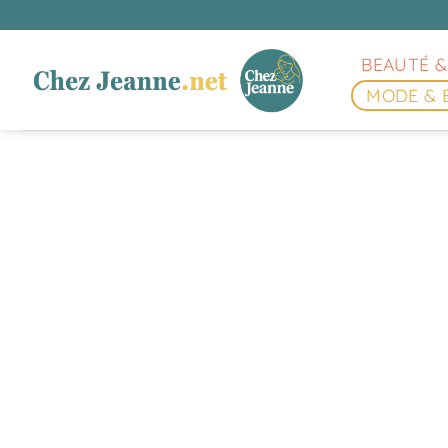
Passer
au
contenu
BEAUTÉ &
MODE & 