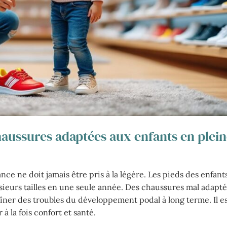
chaussures adaptées aux enfants en plei
ce ne doit jamais être pris à la légère. Les pieds des enfant
sieurs tailles en une seule année. Des chaussures mal adapt
îner des troubles du développement podal à long terme. Il e
à la fois confort et santé.