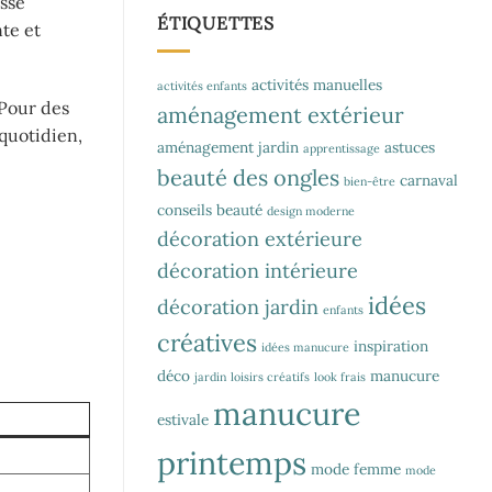
esse
ÉTIQUETTES
nte et
activités manuelles
activités enfants
 Pour des
aménagement extérieur
 quotidien,
aménagement jardin
astuces
apprentissage
beauté des ongles
carnaval
bien-être
conseils beauté
design moderne
décoration extérieure
décoration intérieure
idées
décoration jardin
enfants
créatives
inspiration
idées manucure
déco
manucure
jardin
loisirs créatifs
look frais
manucure
estivale
printemps
mode femme
mode