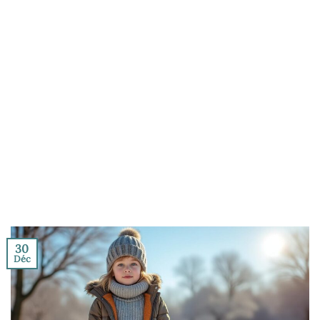
30
Déc