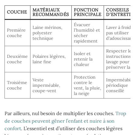
MATÉRIAUX
FONCTION
CONSEILS
COUCHE
RECOMMANDÉS
PRINCIPALE
D’ENTRETIE
Évacuer
Laine mérinos,
Laver à froid, 
Première
l’humidité et
polyester
pas utiliser
couche
sécher
technique
d’adoucissant
rapidement
Respecter les
Isoler et
Deuxième
Polaires légères,
instructions 
retenir la
couche
laine fine
lavage pour
chaleur
préserver la f
Protection
Veste
Imperméabili
Troisième
contre le
imperméable,
périodique
couche
vent, la pluie,
coupe-vent
conseillé
la neige
Par ailleurs, nul besoin de multiplier les couches.
Trop
de couches peuvent gêner l’enfant et nuire à son
confort
. L’essentiel est d’utiliser des couches légères