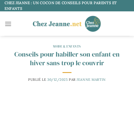
Passer
CHEZ JEANNE : UN COCON DE CONSEILS POUR PARENTS ET
ENFANTS
au
contenu
MODE & ENFANTS
Conseils pour habiller son enfant en
hiver sans trop le couvrir
PUBLIÉ LE
30/12/2025
PAR
JEANNE MARTIN