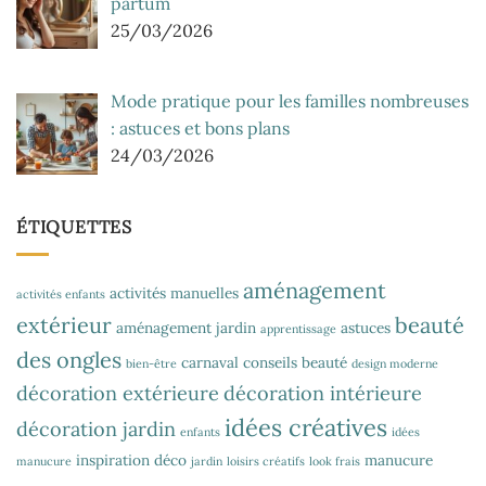
partum
25/03/2026
Mode pratique pour les familles nombreuses
: astuces et bons plans
24/03/2026
ÉTIQUETTES
aménagement
activités manuelles
activités enfants
extérieur
beauté
aménagement jardin
astuces
apprentissage
des ongles
carnaval
conseils beauté
bien-être
design moderne
décoration extérieure
décoration intérieure
idées créatives
décoration jardin
enfants
idées
inspiration déco
manucure
manucure
jardin
loisirs créatifs
look frais