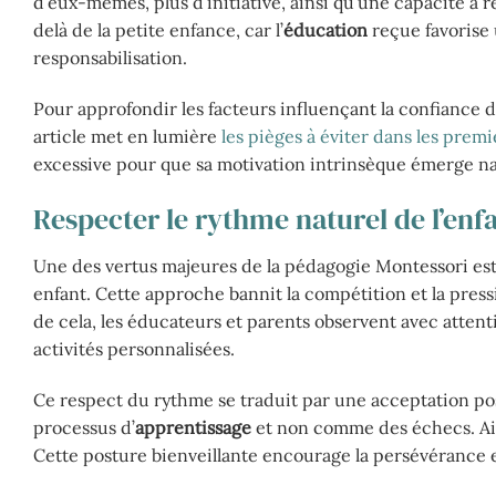
d’eux-mêmes, plus d’initiative, ainsi qu’une capacité à 
delà de la petite enfance, car l’
éducation
reçue favorise
responsabilisation.
Pour approfondir les facteurs influençant la confiance d
article met en lumière
les pièges à éviter dans les prem
excessive pour que sa motivation intrinsèque émerge n
Respecter le rythme naturel de l’enf
Une des vertus majeures de la pédagogie Montessori est
enfant. Cette approche bannit la compétition et la pressi
de cela, les éducateurs et parents observent avec attent
activités personnalisées.
Ce respect du rythme se traduit par une acceptation po
processus d’
apprentissage
et non comme des échecs. Ains
Cette posture bienveillante encourage la persévérance et