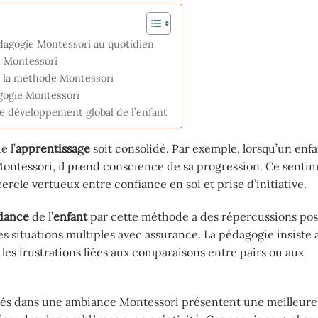
pédagogie Montessori au quotidien
n Montessori
ns la méthode Montessori
agogie Montessori
e développement global de l’enfant
e l’
apprentissage
soit consolidé. Par exemple, lorsqu’un enf
ontessori, il prend conscience de sa progression. Ce senti
rcle vertueux entre confiance en soi et prise d’initiative.
dance
de l’
enfant
par cette méthode a des répercussions posi
s situations multiples avec assurance. La pédagogie insiste a
les frustrations liées aux comparaisons entre pairs ou aux
élevés dans une ambiance Montessori présentent une meilleur