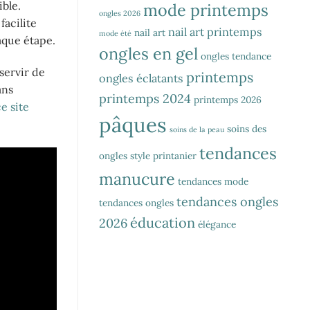
ble.
mode printemps
ongles 2026
facilite
nail art printemps
nail art
mode été
aque étape.
ongles en gel
ongles tendance
servir de
printemps
ongles éclatants
ans
printemps 2024
printemps 2026
e site
pâques
soins des
soins de la peau
tendances
ongles
style printanier
manucure
tendances mode
tendances ongles
tendances ongles
éducation
2026
élégance