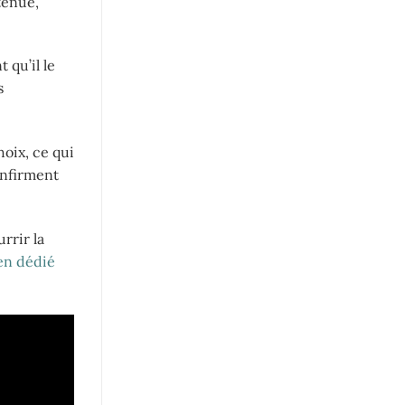
tenue,
 qu’il le
s
oix, ce qui
onfirment
rrir la
ien dédié