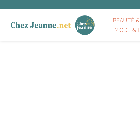
Passer
au
contenu
BEAUTÉ &
MODE & 