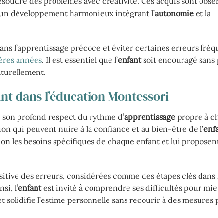
résoudre des problèmes avec créativité. Ces acquis sont obse
 un développement harmonieux intégrant l’
autonomie
et la
ans l’apprentissage précoce et éviter certaines erreurs fréq
ières années
. Il est essentiel que l’
enfant
soit encouragé sans 
aturellement.
ant dans l’éducation Montessori
 son profond respect du rythme d’
apprentissage
propre à c
on qui peuvent nuire à la confiance et au bien-être de l’
enf
ion les besoins spécifiques de chaque enfant et lui proposen
sitive des erreurs, considérées comme des étapes clés dans 
i, l’
enfant
est invité à comprendre ses difficultés pour mie
 solidifie l’estime personnelle sans recourir à des mesures 