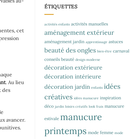
rvables au-
ÉTIQUETTES
activités manuelles
activités enfants
uentes, cet
aménagement extérieur
pression
aménagement jardin
astuces
apprentissage
beauté des ongles
carnaval
bien-être
conseils beauté
design moderne
décoration extérieure
haque
décoration intérieure
ant
. Au lieu
idées
décoration jardin
enfants
t des
créatives
inspiration
idées manucure
déco
manucure
jardin
loisirs créatifs
look frais
le
manucure
estivale
ux avancer.
punitives.
printemps
mode femme
mode