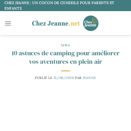
Passer
CHEZ JEANNE : UN COCON DE CONSEILS POUR PARENTS ET
ENFANTS
au
contenu
NEWS
10 astuces de camping pour améliorer
vos aventures en plein air
PUBLIÉ LE
15/06/2026
PAR
JEANNE