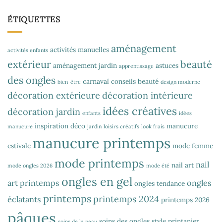
ÉTIQUETTES
aménagement
activités manuelles
activités enfants
extérieur
beauté
aménagement jardin
astuces
apprentissage
des ongles
carnaval
conseils beauté
bien-être
design moderne
décoration extérieure
décoration intérieure
idées créatives
décoration jardin
enfants
idées
inspiration déco
manucure
manucure
jardin
loisirs créatifs
look frais
manucure printemps
estivale
mode femme
mode printemps
nail
nail art
mode ongles 2026
mode été
ongles en gel
art printemps
ongles
ongles tendance
printemps
printemps 2024
éclatants
printemps 2026
pâques
soins des ongles
style printanier
soins de la peau