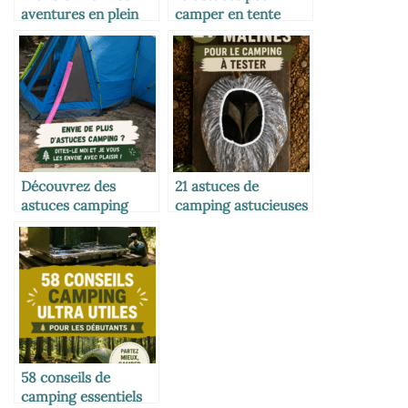
aventures en plein
camper en tente
air avec un espace
quand on débute
bien-être
Découvrez des
21 astuces de
astuces camping
camping astucieuses
innovantes pour vos
à essayer cet été
prochaines
aventures
58 conseils de
camping essentiels