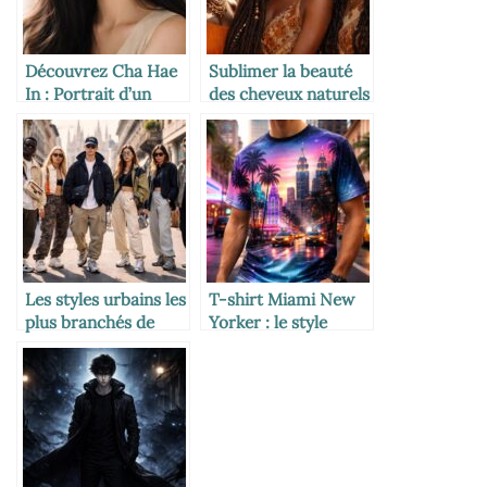
Découvrez Cha Hae
Sublimer la beauté
In : Portrait d’un
des cheveux naturels
talent exceptionnel
avec des coiffures
africaines
authentiques
Les styles urbains les
T-shirt Miami New
plus branchés de
Yorker : le style
Milan dévoilés
urbain entre deux
icônes américaines