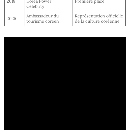
2018
Korea Power
Première place
Celebrity
Ambassadeur du
Représentation officielle
2025
tourisme coréen
de la culture coréenne