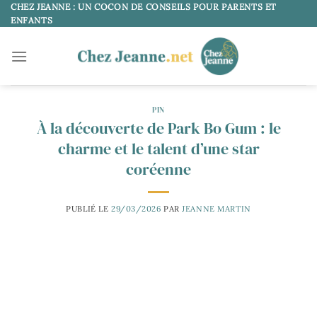
Passer
CHEZ JEANNE : UN COCON DE CONSEILS POUR PARENTS ET
ENFANTS
au
contenu
PIN
À la découverte de Park Bo Gum : le
charme et le talent d’une star
coréenne
PUBLIÉ LE
29/03/2026
PAR
JEANNE MARTIN