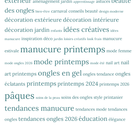
extérieur
beauté
aménagement jardin
astuces
apprentissage
des ongles
carnaval
conseils beauté
bien-être
design moderne
décoration extérieure
décoration intérieure
idées créatives
décoration jardin
enfants
idées
inspiration déco
manucure
manucure
jardin
loisirs créatifs
look frais
manucure printemps
estivale
mode femme
mode printemps
nail
nail art
mode ongles 2026
mode été
ongles en gel
art printemps
ongles
ongles tendance
printemps
printemps 2024
éclatants
printemps 2026
pâques
soins des ongles
style printanier
soins de la peau
tendances manucure
tendances mode
tendances
éducation
tendances ongles 2026
ongles
élégance