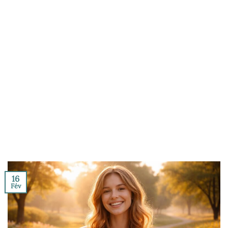
16
Fév