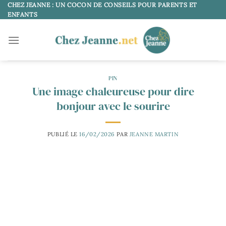
Passer
CHEZ JEANNE : UN COCON DE CONSEILS POUR PARENTS ET
ENFANTS
au
contenu
PIN
Une image chaleureuse pour dire
bonjour avec le sourire
PUBLIÉ LE
16/02/2026
PAR
JEANNE MARTIN