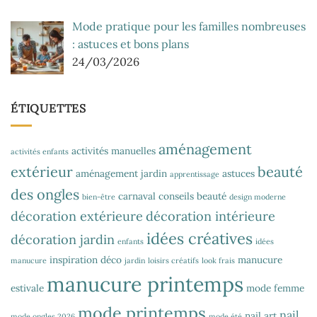
Mode pratique pour les familles nombreuses
: astuces et bons plans
24/03/2026
ÉTIQUETTES
aménagement
activités manuelles
activités enfants
extérieur
beauté
aménagement jardin
astuces
apprentissage
des ongles
carnaval
conseils beauté
bien-être
design moderne
décoration extérieure
décoration intérieure
idées créatives
décoration jardin
enfants
idées
inspiration déco
manucure
manucure
jardin
loisirs créatifs
look frais
manucure printemps
estivale
mode femme
mode printemps
nail
nail art
mode ongles 2026
mode été